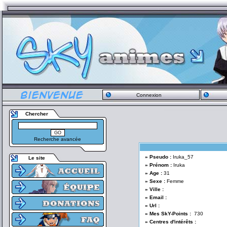
Connexion
Chercher
Recherche avancée
» Pseudo :
Iruka_57
Le site
» Prénom :
Iruka
» Age :
31
» Sexe :
Femme
» Ville :
» Email :
» Url :
» Mes SkY-Points :
730
» Centres d'intérêts :