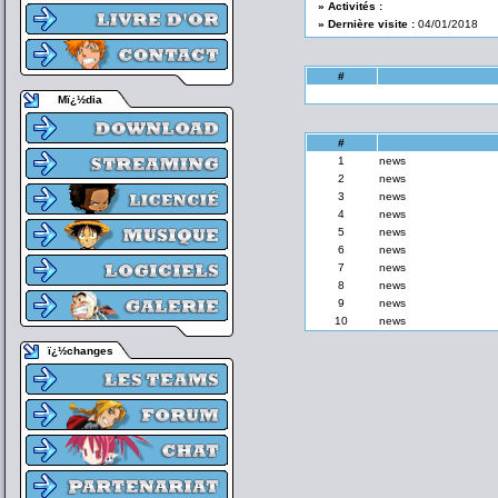
» Activités :
» Dernière visite :
04/01/2018
#
Mï¿½dia
#
1
news
2
news
3
news
4
news
5
news
6
news
7
news
8
news
9
news
10
news
ï¿½changes