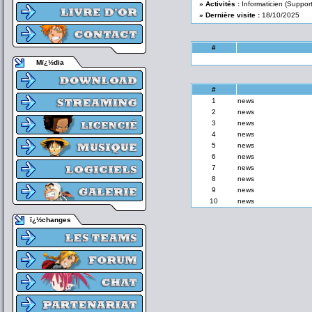
» Activités :
Informaticien (Support
» Dernière visite :
18/10/2025
#
Mï¿½dia
#
1
news
2
news
3
news
4
news
5
news
6
news
7
news
8
news
9
news
10
news
ï¿½changes