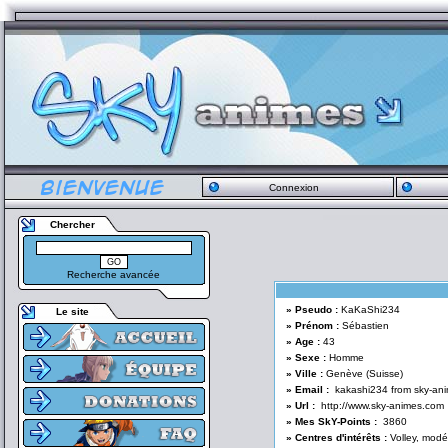
Connexion
Chercher
Recherche avancée
» Pseudo :
KaKaShi234
Le site
» Prénom :
Sébastien
» Age :
43
» Sexe :
Homme
» Ville :
Genève (Suisse)
» Email :
kakashi234 from sky-an
» Url :
http://www.sky-animes.com
» Mes SkY-Points :
3860
» Centres d'intérêts :
Volley, modél