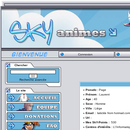
Connexion
Chercher
Recherche avancée
» Pseudo :
Page
Le site
» Prénom :
Laurent
» Age :
40
» Sexe :
Homme
» Ville :
Liège
» Email :
lwtickle from hotmail.co
» Url :
» Mes SkY-Points :
530
» Centres d'intérêts :
L\'Informati