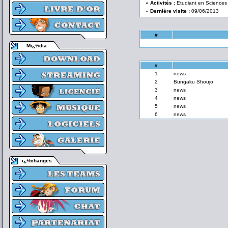
» Activités :
Etudiant en Sciences
» Dernière visite :
09/06/2013
#
Mï¿½dia
#
1
news
2
Bungaku Shoujo
3
news
4
news
5
news
6
news
ï¿½changes