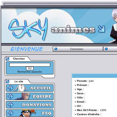
Connexion
Chercher
Recherche avancée
» Pseudo :
julio
Le site
» Prénom :
» Age :
» Sexe :
» Ville :
» Email :
» Url :
» Mes SkY-Points :
1390
» Centres d'intérêts :