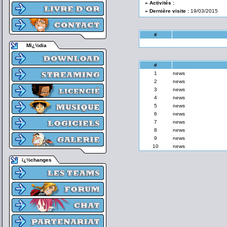
» Activités :
» Dernière visite :
19/03/2015
#
Mï¿½dia
#
1
news
2
news
3
news
4
news
5
news
6
news
7
news
8
news
9
news
10
news
ï¿½changes