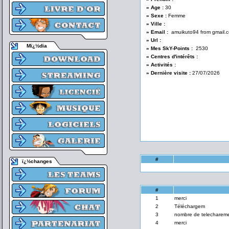
» Age :
30
» Sexe :
Femme
» Ville :
» Email :
amuikuto94 from gmail.
» Url :
Mï¿½dia
» Mes SkY-Points :
2530
» Centres d'intérêts :
» Activités :
» Dernière visite :
27/07/2026
#
ï¿½changes
#
1
merci
2
Téléchargem
3
nombre de telecharem
4
merci