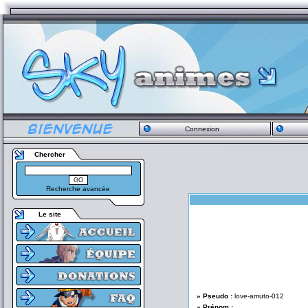
Connexion
Chercher
Recherche avancée
Le site
» Pseudo :
love-amuto-012
» Prénom :