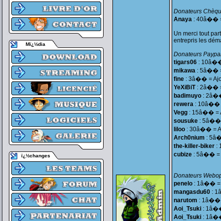
Donateurs Chèqu
Anaya
: 40â�� = 
Un merci tout par
entrepris les dém
Mï¿½dia
Donateurs Paypal
tigars06
: 10â�� 
mikawa
: 5â�� =
fine
: 3â�� = Ajo
YeXiBiT
: 2â�� =
badimuyo
: 2â��
rewera
: 10â�� =
Vegg
: 15â�� = A
sousuke
: 5â�� =
liloo
: 30â�� = Aj
Arch0nium
: 5â�
the-killer-biker
: 
cubize
: 5â�� = A
ï¿½changes
Donateurs Webop
penelo
: 1â�� = A
mangasdu60
: 1
narutom
: 1â�� =
Aoi_Tsuki
: 1â��
Aoi_Tsuki
: 1â��