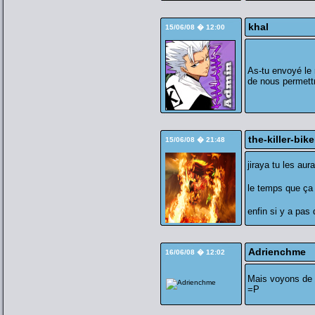
khal
15/06/08 � 12:00
As-tu envoyé le 
de nous permettre
the-killer-bike
15/06/08 � 21:48
jiraya tu les aur
le temps que ça 
enfin si y a pas
Adrienchme
16/06/08 � 12:02
Mais voyons de 
=P