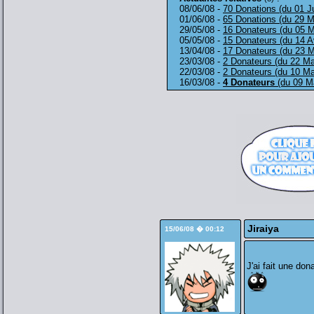
08/06/08 -
70 Donations (du 01 Ju
01/06/08 -
65 Donations (du 29 M
29/05/08 -
16 Donateurs (du 05 M
05/05/08 -
15 Donateurs (du 14 Av
13/04/08 -
17 Donateurs (du 23 M
23/03/08 -
2 Donateurs (du 22 Ma
22/03/08 -
2 Donateurs (du 10 Ma
16/03/08 -
4 Donateurs
(du 09 M
Jiraiya
15/06/08 � 00:12
J'ai fait une do