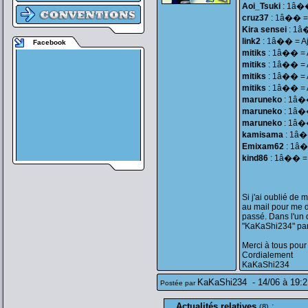
Aoi_Tsuki
: 1â��
cruz37
: 1â�� = 
Kira sensei
: 1â�
link2
: 1â�� = Aj
Facebook
mitiks
: 1â�� = A
mitiks
: 1â�� = A
mitiks
: 1â�� = A
mitiks
: 1â�� = A
maruneko
: 1â��
maruneko
: 1â��
maruneko
: 1â��
kamisama
: 1â��
Emixam62
: 1â��
kind86
: 1â�� = A
Si j'ai oublié de 
au mail pour me 
passé. Dans l'un 
"KaKaShi234" par
Merci à tous pour 
Cordialement
KaKaShi234
KaKaShi234
-
14/06 à 19:2
Postée par
Actualités relatives
:
(8)