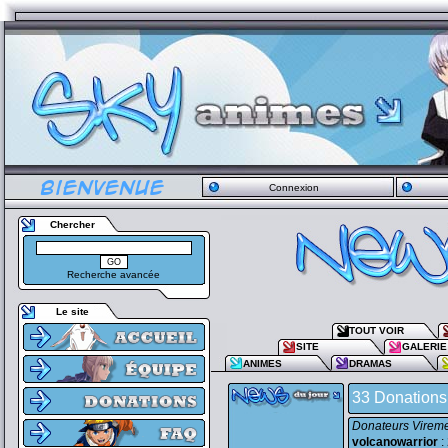
Connexion
Chercher
Recherche avancée
Le site
TOUT VOIR
SITE
GALERIE
ANIMES
DRAMAS
33 Donations 
Donateurs Vireme
volcanowarrior
: