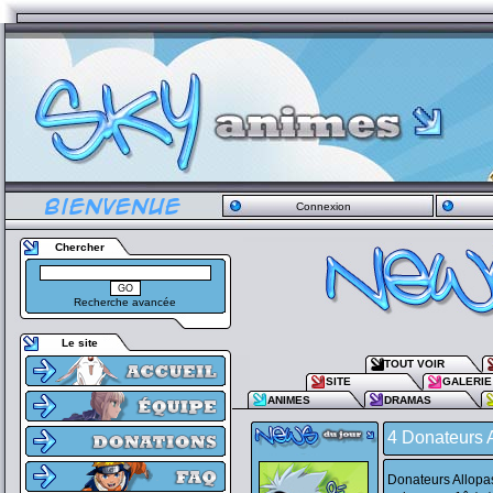
Connexion
Chercher
Recherche avancée
Le site
TOUT VOIR
SITE
GALERIE
ANIMES
DRAMAS
4 Donateurs 
Donateurs Allopas