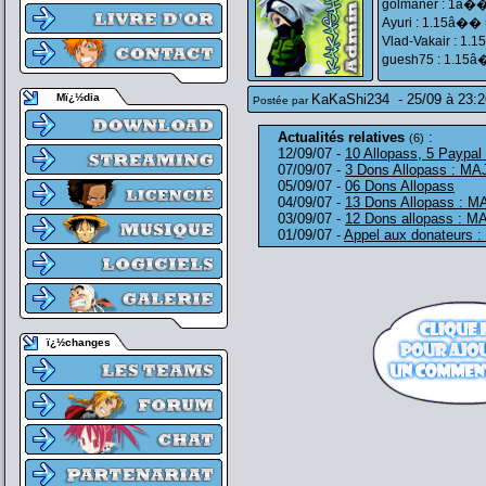
golmaner : 1â�� 
Ayuri : 1.15â�� 
Vlad-Vakair : 1.
guesh75 : 1.15â�
Mï¿½dia
KaKaShi234
-
25/09 à 23:2
Postée par
Actualités relatives
:
(6)
12/09/07 -
10 Allopass, 5 Paypal
07/09/07 -
3 Dons Allopass : MA
05/09/07 -
06 Dons Allopass
04/09/07 -
13 Dons Allopass : M
03/09/07 -
12 Dons allopass : M
01/09/07 -
Appel aux donateurs 
ï¿½changes