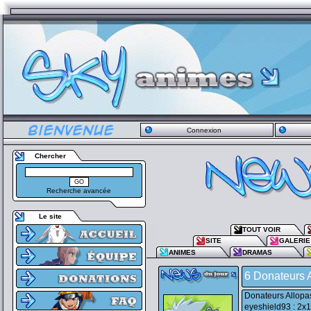
Connexion
Chercher
Recherche avancée
Le site
TOUT VOIR
SITE
GALERIE
ANIMES
DRAMAS
6 Donateurs 
Donateurs Allopas
eyeshield93 : 2x