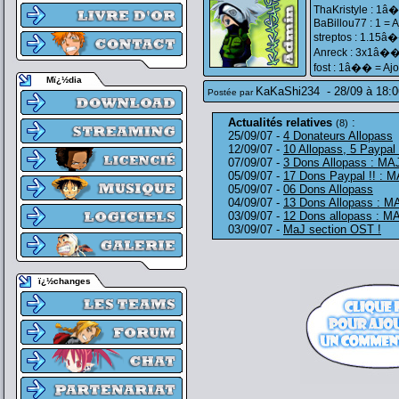
ThaKristyle : 1â�
BaBillou77 : 1 = 
streptos : 1.15â�
Anreck : 3x1â�� 
fost : 1â�� = Ajo
Mï¿½dia
KaKaShi234
-
28/09 à 18:0
Postée par
Actualités relatives
:
(8)
25/09/07 -
4 Donateurs Allopass
12/09/07 -
10 Allopass, 5 Paypal
07/09/07 -
3 Dons Allopass : MA
05/09/07 -
17 Dons Paypal !! : 
05/09/07 -
06 Dons Allopass
04/09/07 -
13 Dons Allopass : M
03/09/07 -
12 Dons allopass : M
03/09/07 -
MaJ section OST !
ï¿½changes