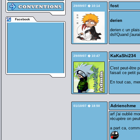
fost
29/09/07 � 10:14
Facebook
derien
derien c un plai
dsl!Quand j'aurai
KaKaShi234
29/09/07 � 10:47
C'est peut-être 
faisait ce petit
En tout cas, mer
Adrienchme
01/10/07 � 18:50
arf j'ai oublié m
récupère on peut
a part ca, comme