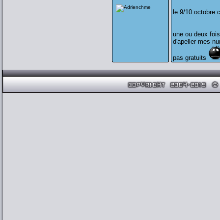
le 9/10 octobre 
une ou deux fois 
d'apeller mes nu
pas gratuits