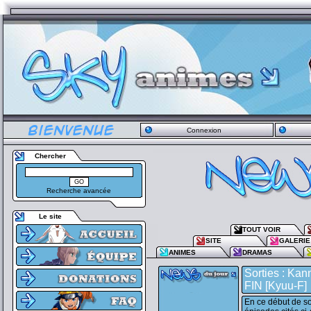
Connexion
Chercher
Recherche avancée
Le site
TOUT VOIR
SITE
GALERIE
ANIMES
DRAMAS
Sorties : Ka
FIN [Kyuu-F]
En ce début de so