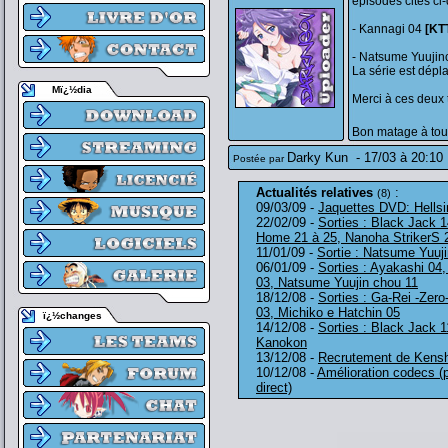
épisodes cités ci
- Kannagi 04
[KT
- Natsume Yuujin
La série est dép
Mï¿½dia
Merci à ces deux 
Bon matage à to
Darky Kun
-
17/03 à 20:10
Postée par
Actualités relatives
:
(8)
09/03/09 -
Jaquettes DVD: Hellsi
22/02/09 -
Sorties : Black Jack 
Home 21 à 25, Nanoha StrikerS 
11/01/09 -
Sortie : Natsume Yuuj
06/01/09 -
Sorties : Ayakashi 04
03, Natsume Yuujin chou 11
18/12/08 -
Sorties : Ga-Rei -Zero
03, Michiko e Hatchin 05
ï¿½changes
14/12/08 -
Sorties : Black Jack
Kanokon
13/12/08 -
Recrutement de Kenshi
10/12/08 -
Amélioration codecs (
direct)