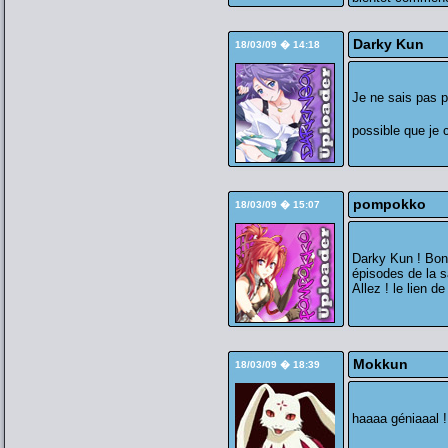
Darky Kun
18/03/09 � 14:18
Je ne sais pas p
possible que je 
pompokko
18/03/09 � 15:07
Darky Kun ! Bonn
épisodes de la 
Allez ! le lien d
Mokkun
18/03/09 � 18:39
haaaa géniaaal 