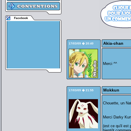
Facebook
Akia-chan
17/03/09 � 20:40
Merci ^^
Mokkun
17/03/09 � 21:55
Chouette, un Na
Merci Darky Kun
(est ce qu'il est
bientôt commenc