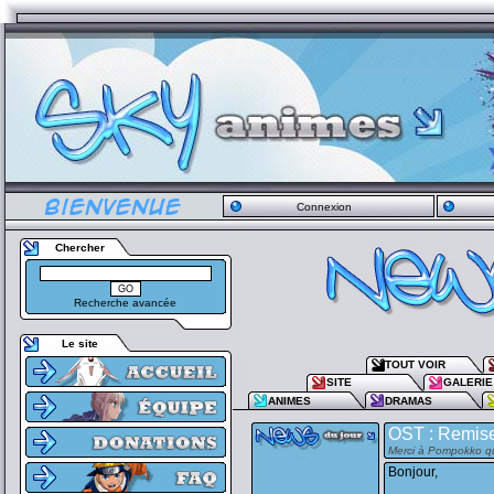
Connexion
Chercher
Recherche avancée
Le site
TOUT VOIR
SITE
GALERIE
ANIMES
DRAMAS
OST : Remise
Merci à Pompokko qu
Bonjour,