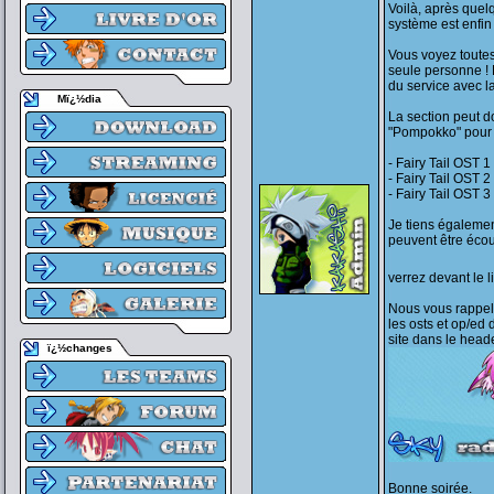
Voilà, après quelq
système est enfin
Vous voyez toutes l
seule personne ! 
du service avec l
Mï¿½dia
La section peut d
"Pompokko" pour
- Fairy Tail OST 1
- Fairy Tail OST 2
- Fairy Tail OST 3
Je tiens également
peuvent être écou
verrez devant le l
Nous vous rappelo
les osts et op/ed 
site dans le heade
ï¿½changes
Bonne soirée.