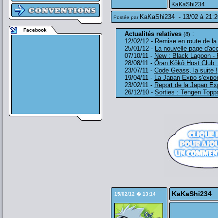
KaKaShi234
KaKaShi234
-
13/02 à 21:2
Postée par
Facebook
Actualités relatives
:
(8)
12/02/12 -
Remise en route de la
25/01/12 -
La nouvelle page d'acc
07/10/11 -
New : Black Lagoon - 
28/08/11 -
Ôran Kôkô Host Club :
23/07/11 -
Code Geass, la suite !
19/04/11 -
La Japan Expo s'expor
23/02/11 -
Report de la Japan E
26/12/10 -
Sorties : Tengen Topp
KaKaShi234
15/02/12 � 13:14