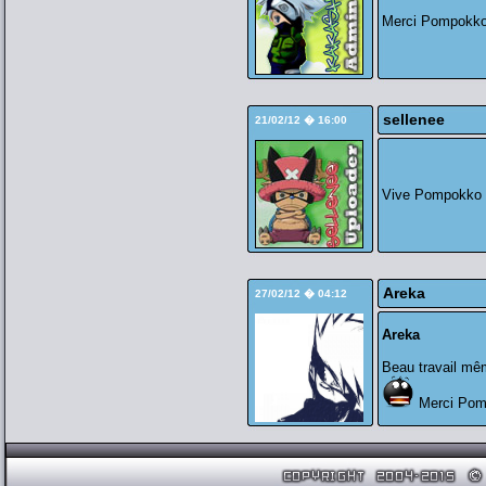
Merci Pompokko
sellenee
21/02/12 � 16:00
Vive Pompokko 
Areka
27/02/12 � 04:12
Areka
Beau travail même
Merci Pom