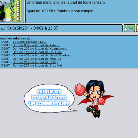
Un grand merci à lui de la part de toute la team.
Ajout de 100 SkY-Points sur son compte.
KaKaShi234
-
04/09 à 13:37
 par
tualités relatives
:
(8)
3/09/07 -
12 Dons allopass : MAJ
3/09/07 -
Don de 05€ de la part de Ashang
3/09/07 -
Don de 10€ de la part de Kazusempai
3/09/07 -
Don de 15€ de la part de BaD CrC
3/09/07 -
Don de 45€ de la part de DeathShadow
3/09/07 -
Don de 10€ de la part de Mick_03
2/09/07 -
Don de 20€ de la part de n00xy
2/09/07 -
Don de 20€ de la part de Crep Kiri