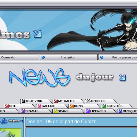
Connexion
Inscription
Mot de passe per
TOUT VOIR
ACTUALITE
ARTICLES
SITE
GALERIE
DONS
ACTIVITÉS
MES
DRAMAS
SCANS
LICENCES
MUSIQU
Don de 10€ de la part de Cubize