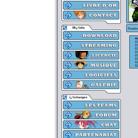
Mï¿½dia
Postée
Ac
0
0
0
0
0
0
0
0
ï¿½changes