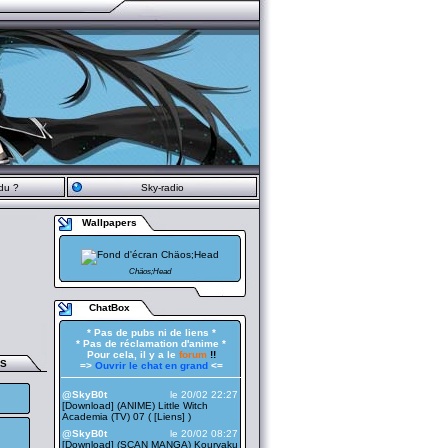
du ?
Sky-radio
Wallpapers
Chäos;Head
ChatBox
* Pas de pubs ni de liens *
* Pas de réclamation d'anime *
Pour cela, il y a le
forum
!!
ES
=>
Ouvrir le chat en grand
<=
——————————————————
@SkyB0t
le 20/02 22:27
[Download] (ANIME) Little Witch
Academia (TV) 07 ( [
Liens
] )
@SkyB0t
le 20/02 08:27
[Download] (SCAN MANGA) Kouryaku