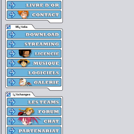
Mï¿½dia
ï¿½changes