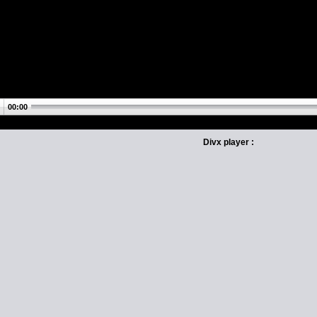
00:00
Divx player :