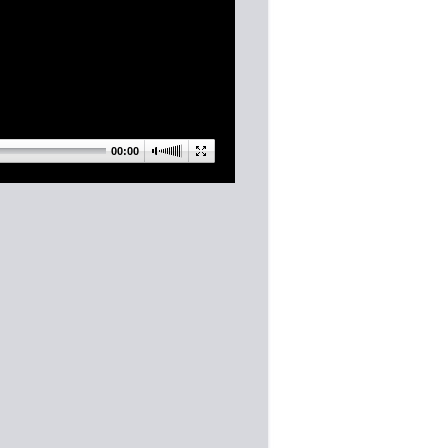
00:00