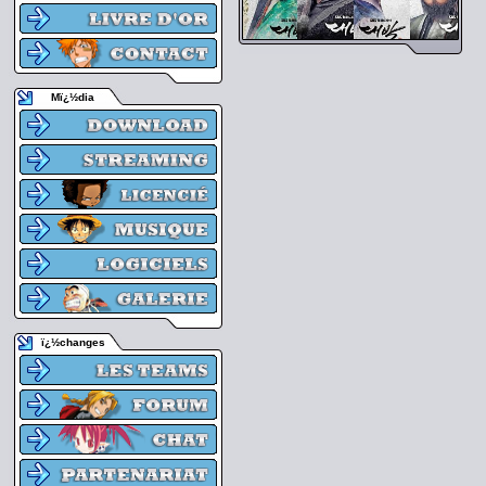
Mï¿½dia
ï¿½changes