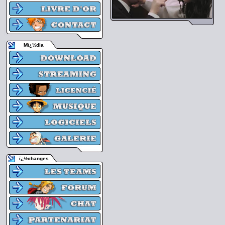
Mï¿½dia
ï¿½changes