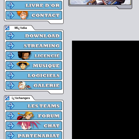
Mï¿½dia
ï¿½changes