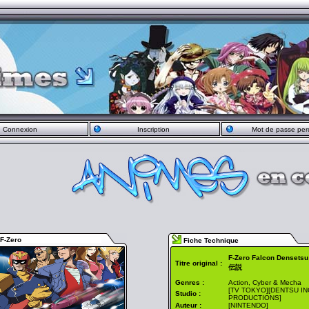
Connexion
Inscription
Mot de passe per
F-Zero
Fiche Technique
F-Zero Falcon Dense
Titre original :
伝説
Genres :
Action, Cyber & Mecha
[TV TOKYO][DENTSU INC
Studio :
PRODUCTIONS]
Auteur :
[NINTENDO]