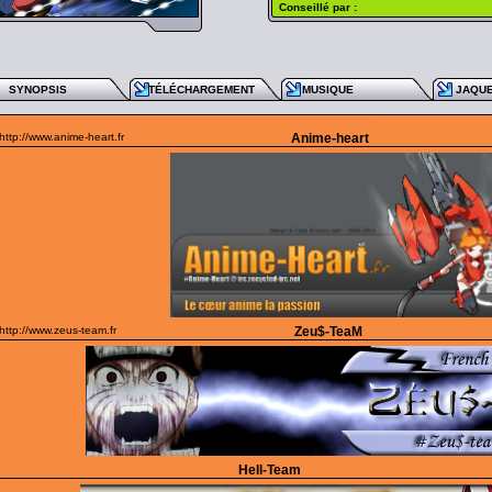
Conseillé par :
SYNOPSIS
TÉLÉCHARGEMENT
MUSIQUE
JAQU
http://www.anime-heart.fr
Anime-heart
http://www.zeus-team.fr
Zeu$-TeaM
Hell-Team