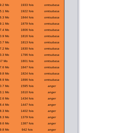
9.2 Mo
1933 fois
omtsubasa
5.1 Mo
1922 fois
omtsubasa
6.3 Mo
1844 fois
omtsubasa
9.1 Mo
1879 fois
omtsubasa
7.4 Mo
1806 fois
omtsubasa
0.9 Mo
1816 fois
omtsubasa
0.7 Mo
1813 fois
omtsubasa
7.2 Mo
1830 fois
omtsubasa
3.3 Mo
1796 fois
omtsubasa
57 Mo
1801 fois
omtsubasa
7.6 Mo
1847 fois
omtsubasa
9.8 Mo
1824 fois
omtsubasa
8.9 Mo
1896 fois
omtsubasa
0.7 Mo
1595 fois
anger
3.1 Mo
1610 fois
anger
2.6 Mo
1434 fois
anger
8.4 Mo
1447 fois
anger
8.3 Mo
1402 fois
anger
8.3 Mo
1379 fois
anger
9.6 Mo
1387 fois
anger
9.8 Mo
942 fois
anger