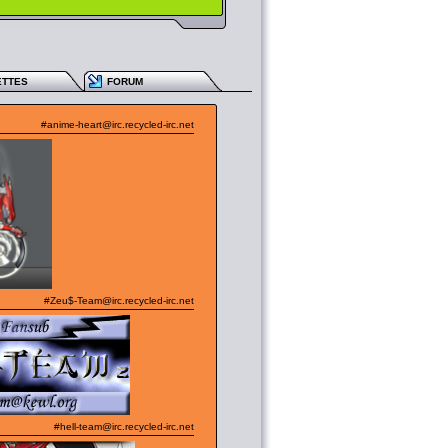
ETTES
FORUM
#anime-heart@irc.recycled-irc.net
#Zeu$-Team@irc.recycled-irc.net
#hell-team@irc.recycled-irc.net