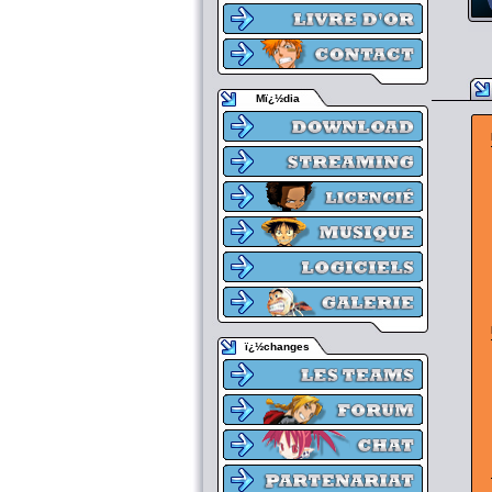
Mï¿½dia
ï¿½changes