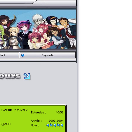
du ?
Sky-radio
tsu ,F-ZERO ファルコン
Épisodes :
40/51
Année :
2003-2004
.][ASHI
Note
: