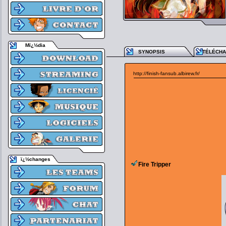
Mï¿½dia
SYNOPSIS
TÉLÉCH
http://finish-fansub.albirew.fr/
ï¿½changes
Fire Tripper