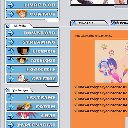
SYNOPSIS
TÉLÉCH
Mï¿½dia
http://kawaiinekoteam.ek.la/
Nai wa zongcai yao baobao 01
ï¿½changes
Nai wa zongcai yao baobao 02
Nai wa zongcai yao baobao 03
Nai wa zongcai yao baobao 04
Nai wa zongcai yao baobao 05