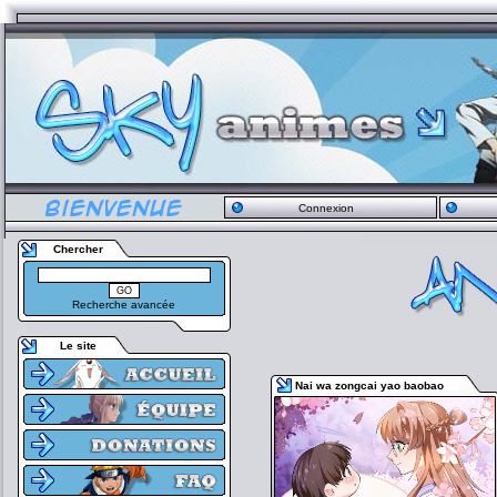
Connexion
Chercher
Recherche avancée
Le site
Nai wa zongcai yao baobao