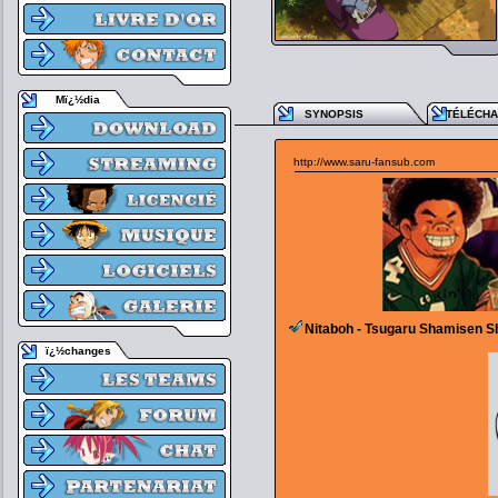
Mï¿½dia
SYNOPSIS
TÉLÉCH
http://www.saru-fansub.com
Nitaboh - Tsugaru Shamisen S
ï¿½changes