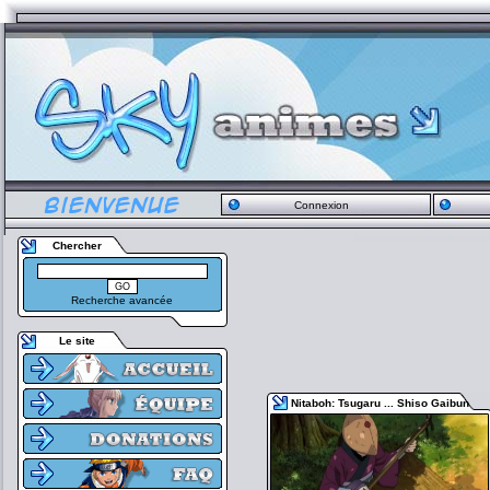
Connexion
Chercher
Recherche avancée
Le site
Nitaboh: Tsugaru ... Shiso Gaibun