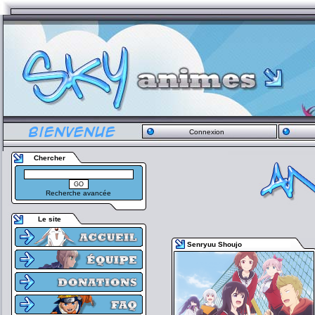
Connexion
Chercher
Recherche avancée
Le site
Senryuu Shoujo