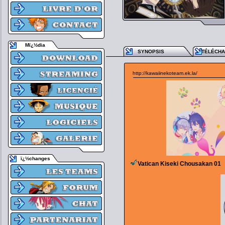
Mï¿½dia
SYNOPSIS
TÉLÉCH
http://kawaiinekoteam.ek.la/
ï¿½changes
Vatican Kiseki Chousakan 01