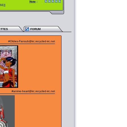
Note
:
SE]]
ETTES
FORUM
#Oldies-Fansub@irc.recycled-irc.net
#anime-heart@irc.recycled-irc.net