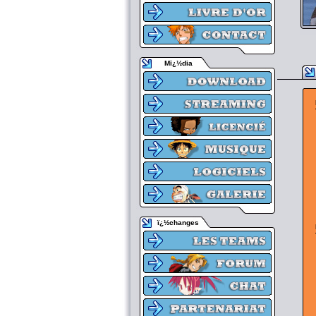
Mï¿½dia
ï¿½changes