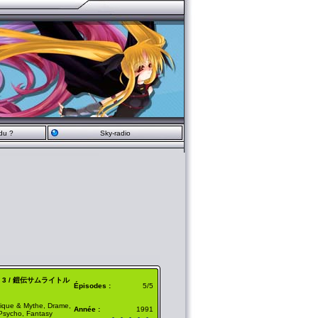
du ?
Sky-radio
OAV 3 / 鎧伝サムライトル
Épisodes :
5/5
tique & Mythe, Drame,
Année :
1991
 Psycho, Fantasy