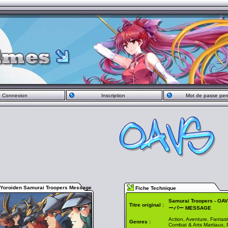
Connexion
Inscription
Mot de passe per
Yoroiden Samurai Troopers Message
Fiche Technique
Samurai Troopers - 
Titre original :
ーパー MESSAGE
Action, Aventure, Fantas
Genres :
Combat & Arts Martiaux,