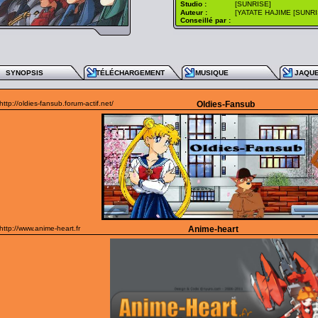
Studio :
[SUNRISE]
Auteur :
[YATATE HAJIME [SUNRI
Conseillé par :
SYNOPSIS
TÉLÉCHARGEMENT
MUSIQUE
JAQU
http://oldies-fansub.forum-actif.net/
Oldies-Fansub
http://www.anime-heart.fr
Anime-heart