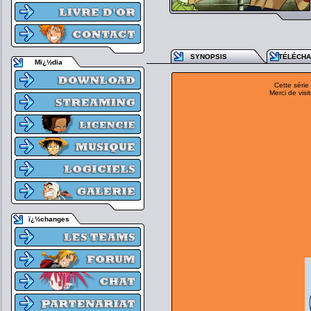
SYNOPSIS
TÉLÉCH
Mï¿½dia
Cette série
Merci de visi
ï¿½changes