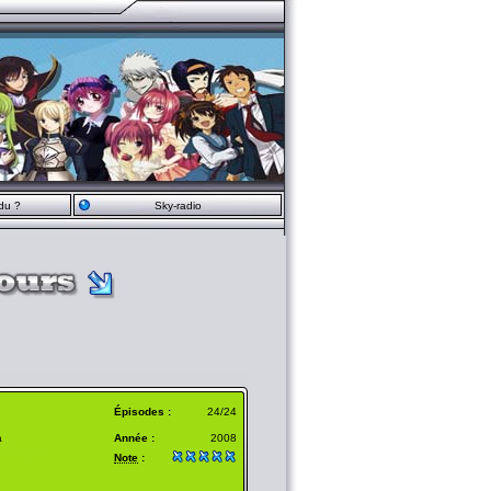
du ?
Sky-radio
Épisodes :
24/24
a
Année :
2008
Note
: