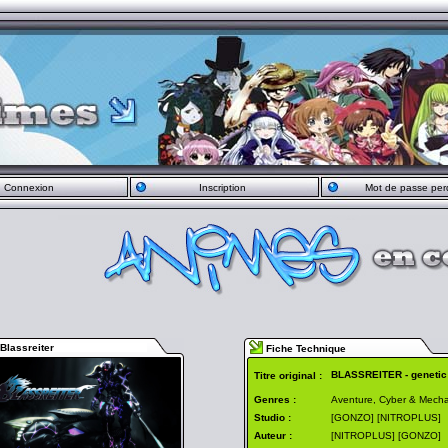
Connexion
Inscription
Mot de passe per
Blassreiter
Fiche Technique
BLASSREITER - genetic
Titre original :
Genres :
Aventure, Cyber & Mech
Studio :
[GONZO] [NITROPLUS]
Auteur :
[NITROPLUS] [GONZO]