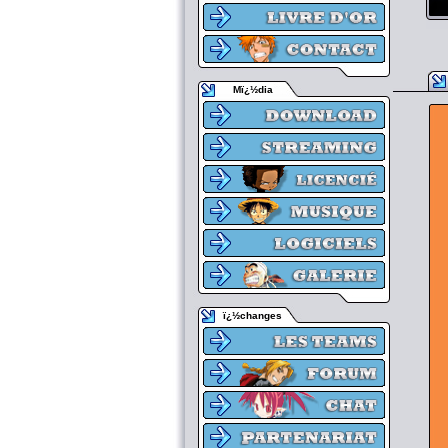
Mï¿½dia
ï¿½changes