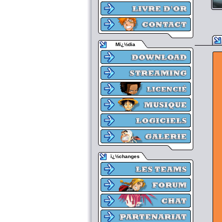
Mï¿½dia
ï¿½changes