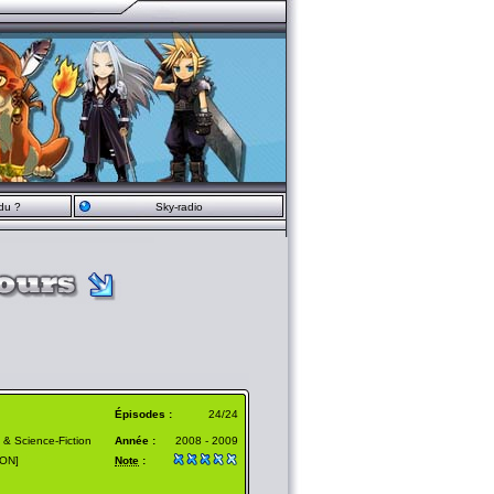
du ?
Sky-radio
Épisodes :
24/24
 & Science-Fiction
Année :
2008 - 2009
ON]
Note
: