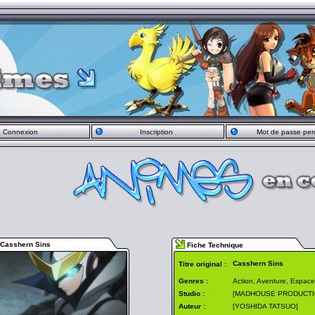
Connexion
Inscription
Mot de passe per
Casshern Sins
Fiche Technique
Casshern Sins
Titre original :
Genres :
Action, Aventure, Espace
Studio :
[MADHOUSE PRODUCTI
Auteur :
[YOSHIDA TATSUO]