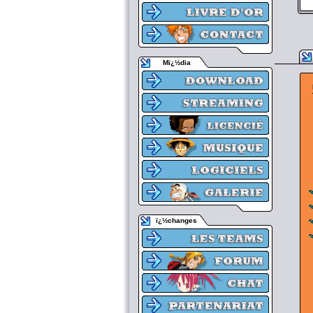
Mï¿½dia
ï¿½changes