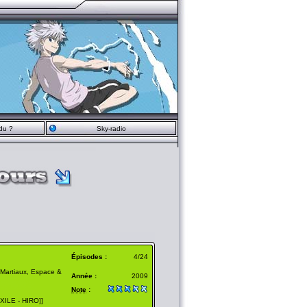
du ?
Sky-radio
Épisodes :
4/24
 Martiaux, Espace &
Année :
2009
Note
:
ILE - HIRO]]