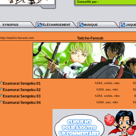
Conseillé par :
SYNOPSIS
TÉLÉCHARGEMENT
MUSIQUE
JAQU
http://taiicho-fansub.net/
Taiicho-Fansub
Examurai Sengoku 01
h264, vorbis, mkv
9
Examurai Sengoku 02
h264, aac, mkv
9
Examurai Sengoku 03
h264, vorbis, mkv
9
Examurai Sengoku 04
h264, aac, mkv
8