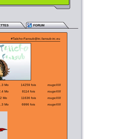
ETTES
FORUM
#Taiicho-Fansub@irc.fansub-irc.eu
1.3 Mo
14259 fois
rougeXIII
2.4 Mo
8114 fois
rougeXIII
2 Mo
11636 fois
rougeXIII
1.3 Mo
6996 fois
rougeXIII