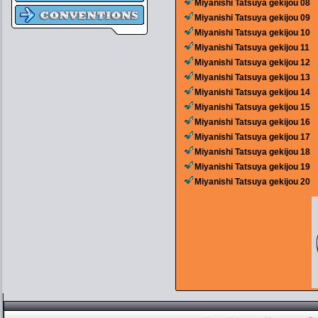
Miyanishi Tatsuya gekijou 08
Miyanishi Tatsuya gekijou 09
Miyanishi Tatsuya gekijou 10
Miyanishi Tatsuya gekijou 11
Miyanishi Tatsuya gekijou 12
Miyanishi Tatsuya gekijou 13
Miyanishi Tatsuya gekijou 14
Miyanishi Tatsuya gekijou 15
Miyanishi Tatsuya gekijou 16
Miyanishi Tatsuya gekijou 17
Miyanishi Tatsuya gekijou 18
Miyanishi Tatsuya gekijou 19
Miyanishi Tatsuya gekijou 20