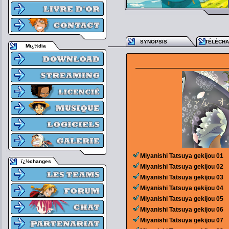
SYNOPSIS
TÉLÉCH
Mï¿½dia
Miyanishi Tatsuya gekijou 01
ï¿½changes
Miyanishi Tatsuya gekijou 02
Miyanishi Tatsuya gekijou 03
Miyanishi Tatsuya gekijou 04
Miyanishi Tatsuya gekijou 05
Miyanishi Tatsuya gekijou 06
Miyanishi Tatsuya gekijou 07