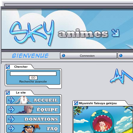
Connexion
Chercher
Recherche avancée
Le site
Miyanishi Tatsuya gekijou