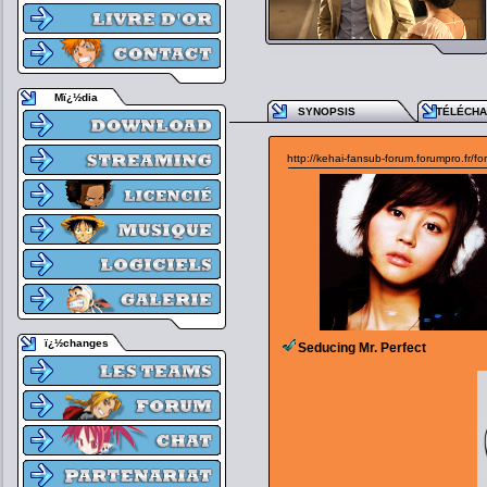
Mï¿½dia
SYNOPSIS
TÉLÉCH
http://kehai-fansub-forum.forumpro.fr/f
ï¿½changes
Seducing Mr. Perfect