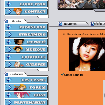
Mï¿½dia
SYNOPSIS
TÉLÉCH
http://kehai-fansub-forum.forumpro.fr/f
ï¿½changes
Super Fans 01