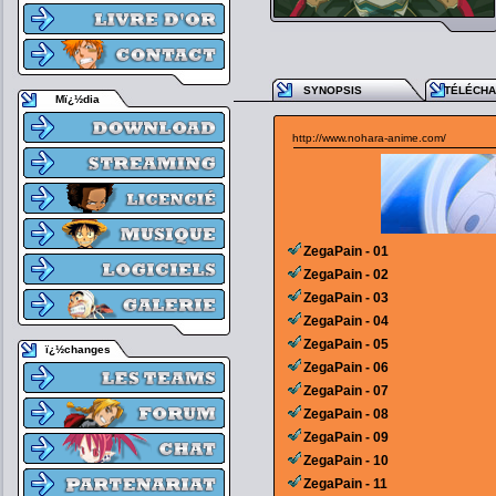
SYNOPSIS
TÉLÉCH
Mï¿½dia
http://www.nohara-anime.com/
ZegaPain - 01
ZegaPain - 02
ZegaPain - 03
ZegaPain - 04
ZegaPain - 05
ï¿½changes
ZegaPain - 06
ZegaPain - 07
ZegaPain - 08
ZegaPain - 09
ZegaPain - 10
ZegaPain - 11