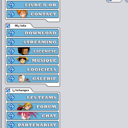
Mï¿½dia
ï¿½changes