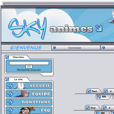
Connexion
Chercher
Recherche avancée
Le site
Tout
#
MN
Tout
#
MN