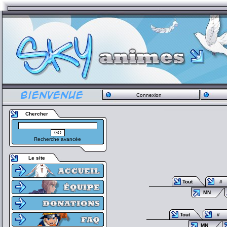
Connexion
Chercher
Recherche avancée
Le site
Tout
#
MN
Tout
#
MN