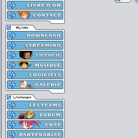
Mï¿½dia
ï¿½changes