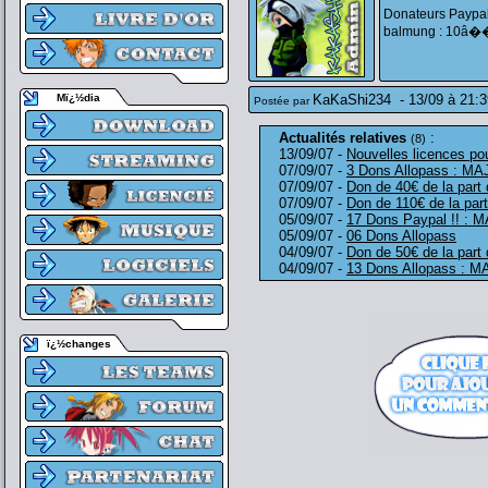
Donateurs Paypal
balmung : 10â�� 
Mï¿½dia
KaKaShi234
-
13/09 à 21:3
Postée par
Actualités relatives
:
(8)
13/09/07 -
Nouvelles licences p
07/09/07 -
3 Dons Allopass : MA
07/09/07 -
Don de 40€ de la part
07/09/07 -
Don de 110€ de la part
05/09/07 -
17 Dons Paypal !! : 
05/09/07 -
06 Dons Allopass
04/09/07 -
Don de 50€ de la part
04/09/07 -
13 Dons Allopass : M
ï¿½changes