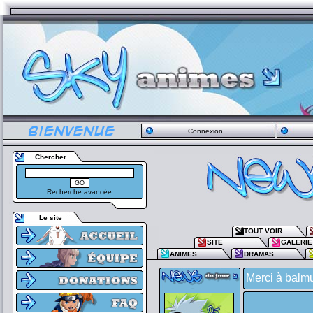
Connexion
Chercher
Recherche avancée
Le site
TOUT VOIR
SITE
GALERIE
ANIMES
DRAMAS
Merci à balm