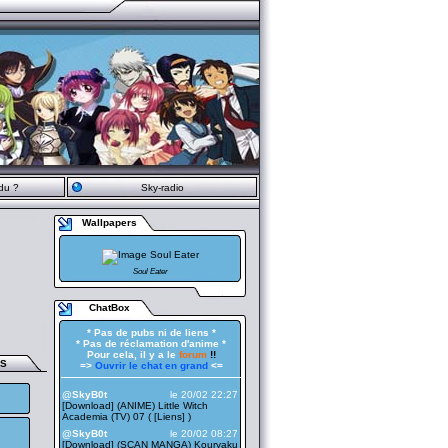
du ?
Sky-radio
Wallpapers
Soul Eater
ChatBox
* Pas de pubs ni de liens *
* Pas de réclamation d'anime *
Pour cela, il y a le
forum
!!
ES
=>
Ouvrir le chat en grand
<=
——————————————————
@SkyB0t
le 20/02 22:27
[Download] (ANIME) Little Witch
Academia (TV) 07 ( [
Liens
] )
@SkyB0t
le 20/02 08:27
[Download] (SCAN MANGA) Kouryaku