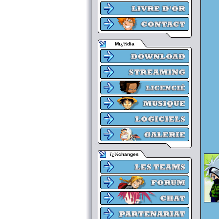
Mï¿½dia
ï¿½changes