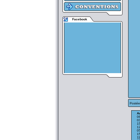
Facebook
Postée
Ac
06
0
1
1
0
15
11