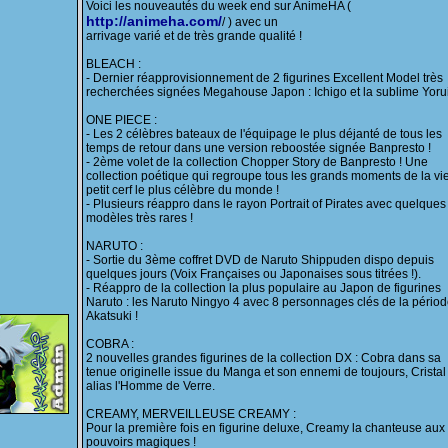
Voici les nouveautés du week end sur AnimeHA (
http://animeha.com/
/ ) avec un
arrivage varié et de très grande qualité !
BLEACH :
- Dernier réapprovisionnement de 2 figurines Excellent Model très
recherchées signées Megahouse Japon : Ichigo et la sublime Yorui
ONE PIECE :
- Les 2 célèbres bateaux de l'équipage le plus déjanté de tous les
temps de retour dans une version reboostée signée Banpresto !
- 2ème volet de la collection Chopper Story de Banpresto ! Une
collection poétique qui regroupe tous les grands moments de la vi
petit cerf le plus célèbre du monde !
- Plusieurs réappro dans le rayon Portrait of Pirates avec quelques
modèles très rares !
NARUTO :
- Sortie du 3ème coffret DVD de Naruto Shippuden dispo depuis
quelques jours (Voix Françaises ou Japonaises sous titrées !).
- Réappro de la collection la plus populaire au Japon de figurines
Naruto : les Naruto Ningyo 4 avec 8 personnages clés de la pério
Akatsuki !
COBRA :
2 nouvelles grandes figurines de la collection DX : Cobra dans sa
tenue originelle issue du Manga et son ennemi de toujours, Crista
alias l'Homme de Verre.
CREAMY, MERVEILLEUSE CREAMY :
Pour la première fois en figurine deluxe, Creamy la chanteuse aux
pouvoirs magiques !