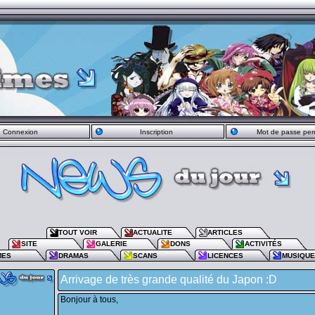
Connexion
Inscription
Mot de passe per
TOUT VOIR
ACTUALITE
ARTICLES
SITE
GALERIE
DONS
ACTIVITÉS
MES
DRAMAS
SCANS
LICENCES
MUSIQU
Arrivage de très grande qualité du Japon :D
Bonjour à tous,