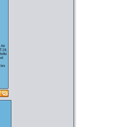
@SkyB0t
le 18/02 15:57
[Download] (OAV) Masamune
Datenicle 02 ( [
Liens
] )
@SkyB0t
le 18/02 15:57
[Download] (ANIME) Saint October 18
( [
Liens
] )
@SkyB0t
le 18/02 08:42
[Download] (OAV) Saigo no Door wo
Shimero ! 01 Fin ( [
Liens
] )
@SkyB0t
le 18/02 08:42
[Download] (SCAN MANGA) D-Frag!
chapitre 43 ( [
Liens
] )
 Air
@SkyB0t
le 18/02 08:12
[Download] (SCAN MANGA) Ichirei
T.19,
Shite, Kiss chapitre 09 ( [
Liens
] )
Retto
@SkyB0t
le 18/02 08:12
 et
[Download] (SCAN MANGA) Qishi
Huanxiang Ye chapitre 41 ( [
Liens
] )
 les
@SkyB0t
le 16/02 22:54