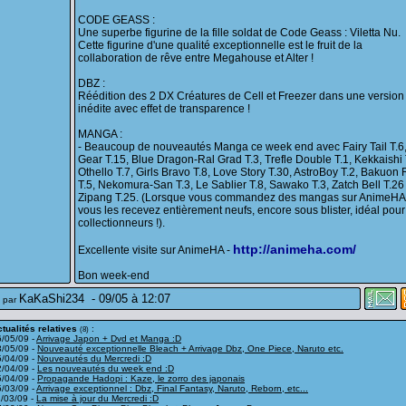
CODE GEASS :
Une superbe figurine de la fille soldat de Code Geass : Viletta Nu.
Cette figurine d'une qualité exceptionnelle est le fruit de la
collaboration de rêve entre Megahouse et Alter !
DBZ :
Réédition des 2 DX Créatures de Cell et Freezer dans une version
inédite avec effet de transparence !
MANGA :
- Beaucoup de nouveautés Manga ce week end avec Fairy Tail T.6,
Gear T.15, Blue Dragon-Ral Grad T.3, Trefle Double T.1, Kekkaishi 
Othello T.7, Girls Bravo T.8, Love Story T.30, AstroBoy T.2, Bakuon 
T.5, Nekomura-San T.3, Le Sablier T.8, Sawako T.3, Zatch Bell T.26
Zipang T.25. (Lorsque vous commandez des mangas sur AnimeHA
vous les recevez entièrement neufs, encore sous blister, idéal pour
collectionneurs !).
http://animeha.com/
Excellente visite sur AnimeHA -
Bon week-end
KaKaShi234
-
09/05 à 12:07
 par
tualités relatives
:
(8)
/05/09 -
Arrivage Japon + Dvd et Manga :D
3/05/09 -
Nouveauté exceptionnelle Bleach + Arrivage Dbz, One Piece, Naruto etc.
5/04/09 -
Nouveautés du Mercredi :D
2/04/09 -
Les nouveautés du week end :D
5/04/09 -
Propagande Hadopi : Kaze, le zorro des japonais
/03/09 -
Arrivage exceptionnel : Dbz, Final Fantasy, Naruto, Reborn, etc...
/03/09 -
La mise à jour du Mercredi :D