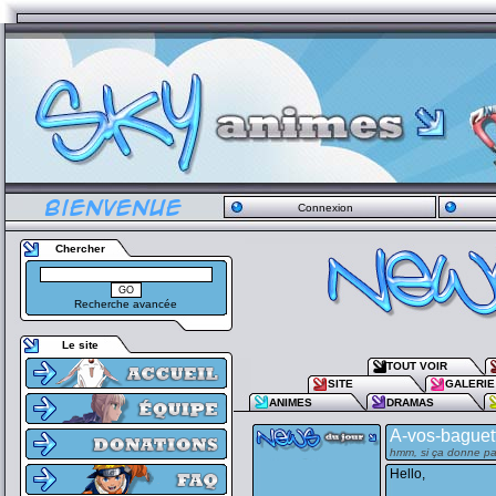
Connexion
Chercher
Recherche avancée
Le site
TOUT VOIR
SITE
GALERIE
ANIMES
DRAMAS
A-vos-baguett
hmm, si ça donne pas
Hello,