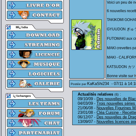
Voici un peu de n
6 nouvelles recett
TAKIKOMI GO
Mï¿½dia
GYUUDON ぎ
FUTOMAKI aux
MAKI crevette
MAKI - CALI
KATSUDON カ
Bonne visite sur
h
KaKaShi234
-
07/11 à 14:1
Postée par
Actualités relatives
:
(6)
ï¿½changes
09/10/09 -
Des nouvelles de Blac
04/03/09 -
Trois nouvelles séries 
21/06/08 -
Nouvelles Figurines M
23/01/08 -
Cléa Cuisine - Recett
06/12/07 -
Des nouvelles de Drag
13/09/07 -
Nouvelles licences p