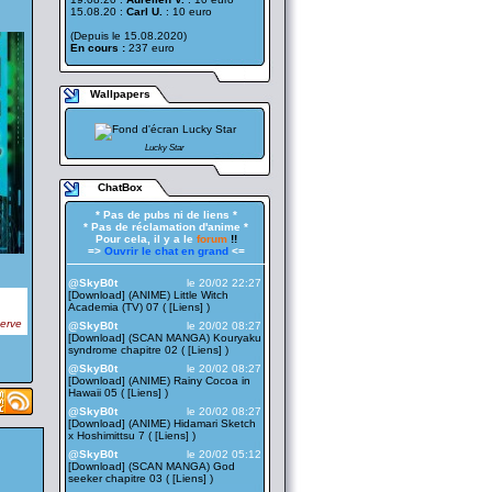
15.08.20 :
Carl U.
: 10 euro
(Depuis le 15.08.2020)
En cours :
237 euro
Wallpapers
Lucky Star
ChatBox
* Pas de pubs ni de liens *
* Pas de réclamation d'anime *
Pour cela, il y a le
forum
!!
=>
Ouvrir le chat en grand
<=
——————————————————
@SkyB0t
le 20/02 22:27
[Download] (ANIME) Little Witch
Academia (TV) 07 ( [
Liens
] )
serve
@SkyB0t
le 20/02 08:27
[Download] (SCAN MANGA) Kouryaku
syndrome chapitre 02 ( [
Liens
] )
@SkyB0t
le 20/02 08:27
[Download] (ANIME) Rainy Cocoa in
Hawaii 05 ( [
Liens
] )
@SkyB0t
le 20/02 08:27
[Download] (ANIME) Hidamari Sketch
x Hoshimittsu 7 ( [
Liens
] )
@SkyB0t
le 20/02 05:12
[Download] (SCAN MANGA) God
seeker chapitre 03 ( [
Liens
] )