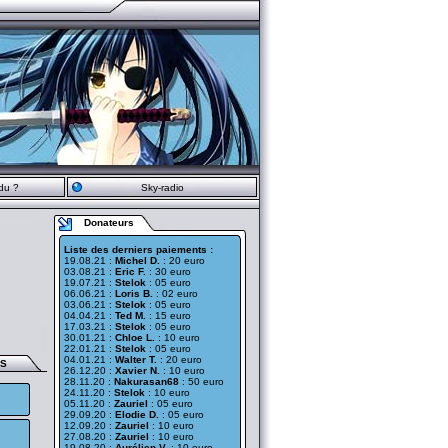
du ?
Sky-radio
Donateurs
Liste des derniers paiements :
19.08.21 :
Michel D.
: 20 euro
03.08.21 :
Eric F.
: 30 euro
19.07.21 :
Stelok
: 05 euro
06.06.21 :
Loris B.
: 02 euro
03.06.21 :
Stelok
: 05 euro
04.04.21 :
Ted M.
: 15 euro
17.03.21 :
Stelok
: 05 euro
30.01.21 :
Chloe L.
: 10 euro
22.01.21 :
Stelok
: 05 euro
04.01.21 :
Walter T.
: 20 euro
ES
26.12.20 :
Xavier N.
: 10 euro
28.11.20 :
Nakurasan68
: 50 euro
24.11.20 :
Stelok
: 10 euro
05.11.20 :
Zauriel
: 05 euro
29.09.20 :
Elodie D.
: 05 euro
12.09.20 :
Zauriel
: 10 euro
27.08.20 :
Zauriel
: 10 euro
19.08.20 :
Aurélien V.
: 10 euro