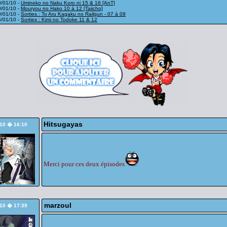
0/01/10 -
Umineko no Naku Koro ni 15 & 16 [AnT]
0/01/10 -
Mouryou no Hako 10 à 12 [Taiicho]
9/01/10 -
Sorties : To Aru Kagaku no Railgun - 07 à 09
5/01/10 -
Sorties : Kimi no Todoke 11 & 12
Hitsugayas
/10 � 16:10
Merci pour ces deux épisodes
marzoul
/10 � 17:39