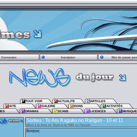
Connexion
Inscription
Mot de passe per
TOUT VOIR
ACTUALITE
ARTICLES
SITE
GALERIE
DONS
ACTIVITÉS
MES
DRAMAS
SCANS
LICENCES
MUSIQU
Sorties : To Aru Kagaku no Railgun - 10 et 11
Merci à la Ame no Tsuki et la FMA no Fansub
Bonjour,