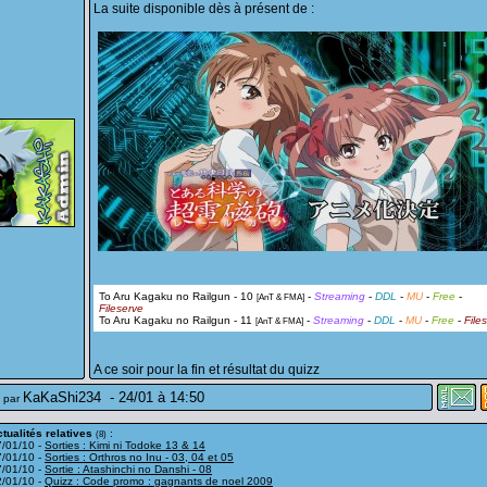
La suite disponible dès à présent de :
To Aru Kagaku no Railgun - 10
-
Streaming
-
DDL
-
MU
-
Free
-
[AnT & FMA]
Fileserve
To Aru Kagaku no Railgun - 11
-
Streaming
-
DDL
-
MU
-
Free
-
File
[AnT & FMA]
A ce soir pour la fin et résultat du quizz
KaKaShi234
-
24/01 à 14:50
 par
tualités relatives
:
(8)
7/01/10 -
Sorties : Kimi ni Todoke 13 & 14
7/01/10 -
Sorties : Orthros no Inu - 03, 04 et 05
7/01/10 -
Sortie : Atashinchi no Danshi - 08
2/01/10 -
Quizz : Code promo : gagnants de noel 2009