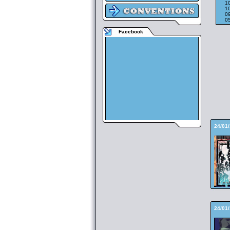
1
1
0
0
Facebook
24/01
24/01