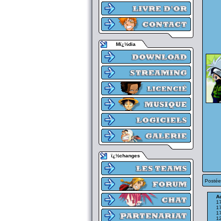
Mï¿½dia
ï¿½changes
Postée
Ac
1
1
1
1