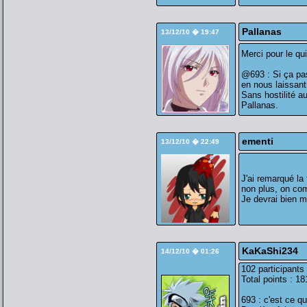
Pallanas
13/12/10 � 19:47
Merci pour le qui
@693 : Si ça pas 
en nous laissant
Sans hostilité a
Pallanas.
ementi
13/12/10 � 22:49
J'ai remarqué la 
non plus, on co
Je devrai bien m'
KaKaShi234
14/12/10 � 01:26
102 participants
Total points : 1
693 : c'est ce q