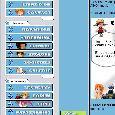
C'est l'heure du Q
AlixOnline.fr.
Nous voici donc 
Mï¿½dia
ï¿½changes
Celui-ci est fait 
questions.