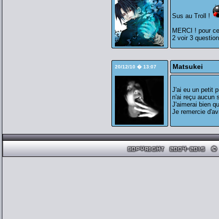
Sus au Troll !
MERCI ! pour ce 
2 voir 3 question
Matsukei
20/12/10 � 13:07
J'ai eu un petit 
n'ai reçu aucun
J'aimerai bien 
Je remercie d'a