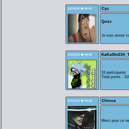
Cyz
13/12/10 � 00:41
Quizz
Je suis assez c
KaKaShi234_T
13/12/10 � 08:56
18 participants
Total points : 31
Chinoa
13/12/10 � 09:28
Merci pour ce ne