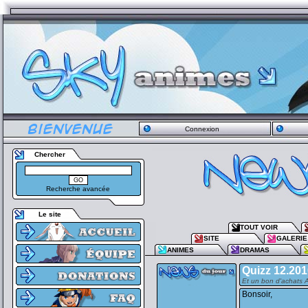
Connexion
Chercher
Recherche avancée
Le site
TOUT VOIR
SITE
GALERIE
ANIMES
DRAMAS
Quizz 12.201
Et un bon d'achats A
Bonsoir,