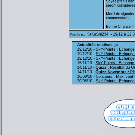
Soyez précis dans
seront considéré
Merci de signaler
commentaire).
Bonne Chance !!!
KaKaShi234
-
19/12 à 22:3
Postée par
Actualités relatives
:
(8)
19/12/10 -
SkY-Points : Echange (
19/12/10 -
SkY-Points : Echange 
19/12/10 -
SkY-Points : Echange (
15/11/10 -
SkY-Points : Echange 
14/11/10 -
Quizz :
Résultat du Q
14/11/10 -
Quizz Novembre :
Ple
16/09/10 -
Concours : Maki veut 
20/08/10 -
SkY-Points : Echange 