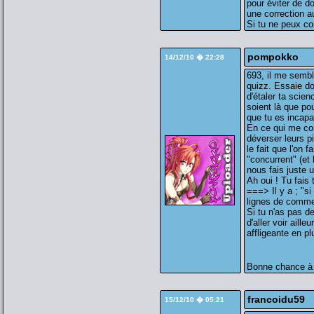
pour éviter de do
une correction a
Si tu ne peux co
pompokko
14/12/10 � 22:28
693, il me sembl
quizz. Essaie do
d'étaler ta scie
soient là que po
que tu es incapa
En ce qui me co
déverser leurs p
le fait que l'on 
"concurrent" (et 
nous fais juste 
Ah oui ! Tu fais 
===> Il y a ; "s
lignes de commen
Si tu n'as pas d
d'aller voir aill
affligeante en pl
Bonne chance à t
francoidu59
15/12/10 � 05:21