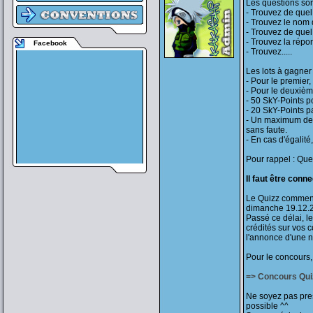
Les questions son
- Trouvez de quel 
- Trouvez le nom
- Trouvez de quel
- Trouvez la répo
Facebook
- Trouvez.....
Les lots à gagner 
- Pour le premier,
- Pour le deuxièm
- 50 SkY-Points po
- 20 SkY-Points p
- Un maximum de 
sans faute.
- En cas d'égalité
Pour rappel : Que
Il faut être conn
Le Quizz commen
dimanche 19.12.201
Passé ce délai, le
crédités sur vos 
l'annonce d'une 
Pour le concours, 
=> Concours Qui
Ne soyez pas pre
possible ^^