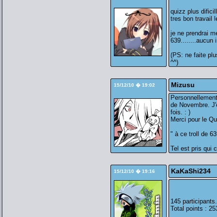
quizz plus dific
tres bon travail 
je ne prendrai m
639........aucun i
(PS: ne faite pl
^^)
Mizusu
15/12/10 � 19:02
Personnellement, 
de Novembre. J'e
fois. : )
Merci pour le Q
" à ce troll de 63
Tel est pris qui 
KaKaShi234
15/12/10 � 19:16
145 participants.
Total points : 25