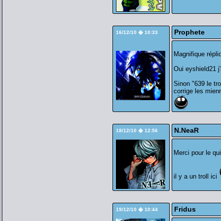
Prophete
16/12/10 � 10:33
Magnifique répl
Oui eyshield21 j
Sinon "639 le tro
corrige les mien
N.NeaR
18/12/10 � 12:56
Merci pour le qui
il y a un troll ici
Fridus
19/12/10 � 10:44