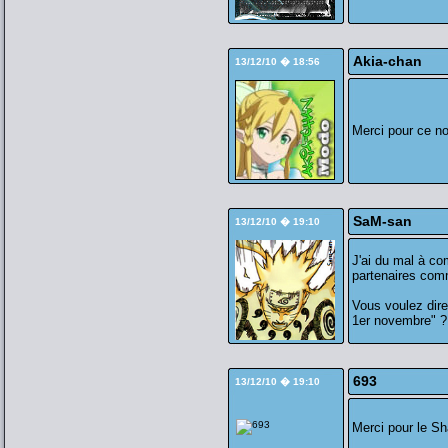
Akia-chan
13/12/10 � 18:56
Merci pour ce n
SaM-san
13/12/10 � 19:10
J'ai du mal à co
partenaires com
Vous voulez dire
1er novembre" ?
693
13/12/10 � 19:10
Merci pour le Sh