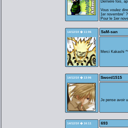
Dernière fois, ap
Vous voulez dire
1er novembre" ?
Pour le 1ier nov
SaM-san
14/12/10 � 11:06
Merci Kakashi ^
Sword1515
14/12/10 � 13:06
Je pense avoir 
693
14/12/10 � 16:11