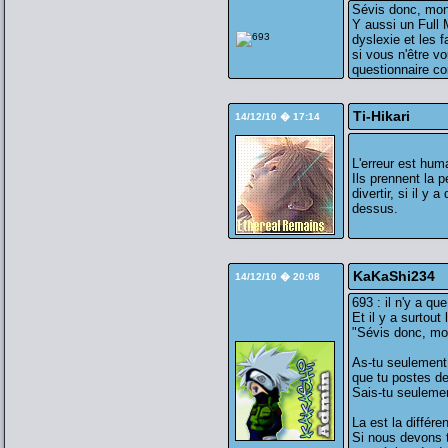
Sévis donc, mon
Y aussi un Full 
dyslexie et les
si vous n'être 
questionnaire co
Ti-Hikari
14/12/10 � 17:14
L'erreur est huma
Ils prennent la 
divertir, si il y 
dessus.
KaKaShi234
14/12/10 � 20:08
693 : il n'y a qu
Et il y a surtout
"Sévis donc, mon
As-tu seulement 
que tu postes d
Sais-tu seulemen
La est la différe
Si nous devons t