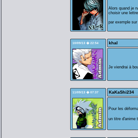
Alors quand je n
choisir une lettr
par exemple sur
khal
10/09/13 � 22:54
Je viendrai à bo
KaKaShi234
11/09/13 � 07:37
Pour les déformat
un titre d'anime 