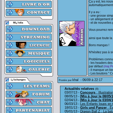
Ça y est, les nou
automatiquement
Il y a eu :
- une grosse simpl
- un allégement du
- et de nouvelles 
Mï¿½dia
Vous pourrez rem
ainsi que toute l
Bons mangas !
N'hésitez pas à s
Problèmes connus
- les headers des
par défaut
(maj Po
- il manque un lie
- Les boutons " Co
khal
-
06/09 à 22:17
ï¿½changes
Postée par
Actualités relatives
:
(8)
03/07/13 -
Concours
: Illustrati
08/05/13 -
[Mis à Jour le 08/05/
02/04/13 -
[Mis à Jour le 03/04/
06/03/13 -
Les Enfants loups en
18/01/13 -
Girls und Panzer
: Ép
05/01/13 -
Dragon Ball Z : La bat