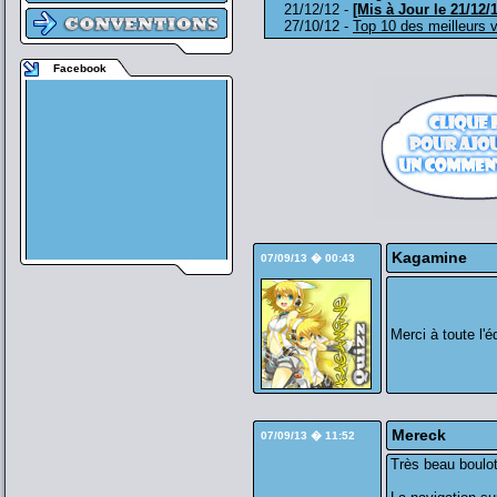
21/12/12 -
[Mis à Jour le 21/12/
27/10/12 -
Top 10 des meilleurs
Facebook
Kagamine
07/09/13 � 00:43
Merci à toute l'éq
Mereck
07/09/13 � 11:52
Très beau boulot