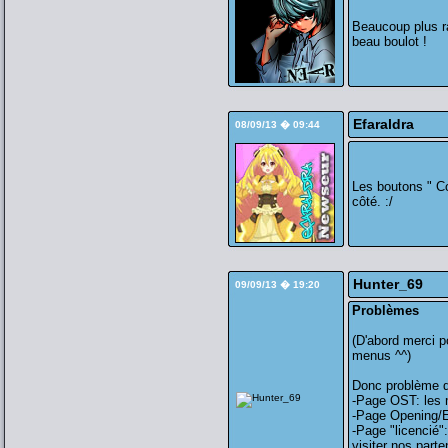
Beaucoup plus ra
beau boulot !
Efaraldra
08/09/13 � 09:44
Les boutons " Co
côté. :/
Hunter_69
09/09/13 � 19:20
Problèmes
(D'abord merci p
menus ^^)
Donc problème 
-Page OST: les 
-Page Opening/
-Page "licencié"
visiter nos part