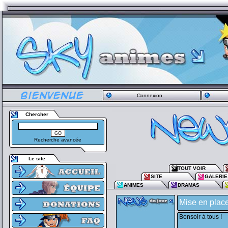
Connexion
Chercher
Recherche avancée
Le site
TOUT VOIR
SITE
GALERIE
ANIMES
DRAMAS
Mise en plac
Bonsoir à tous !