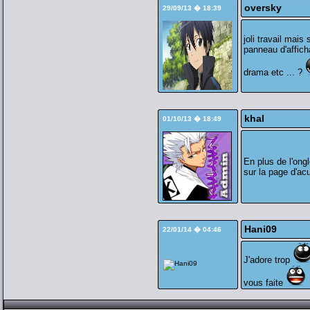
oversky
29/09/13 � 18:39
joli travail mais
panneau d'affich
drama etc ... ?
khal
01/10/13 � 18:49
En plus de l'ongl
sur la page d'acu
Hani09
22/01/14 � 04:46
J'adore trop
vous faite