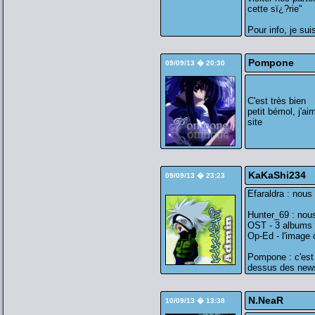
cette sï¿?rie"
Pour info, je su
Pompone
09/09/13 � 20:30
C'est très bien
petit bémol, j'ai
site
KaKaShi234
09/09/13 � 23:23
Efaraldra : nous
Hunter_69 : nous
OST - 3 albums o
Op-Ed - l'image d
Pompone : c'est t
dessus des new
N.NeaR
10/09/13 � 13:38