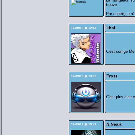
La navigation su
trouve.
Par contre, je n
khal
07/09/13 � 12:45
C'est corrigé M
Frost
07/09/13 � 13:30
C'est plus clair 
N.NeaR
07/09/13 � 15:47