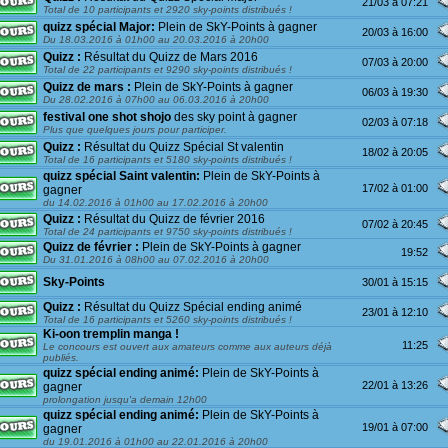
21/03 à 07:21
Total de 10 participants et 2920 sky-points distribués !
quizz spécial Major:
Plein de SkY-Points à gagner
20/03 à 16:00
Du 18.03.2016 à 01h00 au 20.03.2016 à 20h00
Quizz :
Résultat du Quizz de Mars 2016
07/03 à 20:00
Total de 22 participants et 9290 sky-points distribués !
Quizz de mars :
Plein de SkY-Points à gagner
06/03 à 19:30
Du 28.02.2016 à 07h00 au 06.03.2016 à 20h00
festival one shot shojo
des sky point à gagner
02/03 à 07:18
Plus que quelques jours pour participer.
Quizz :
Résultat du Quizz Spécial St valentin
18/02 à 20:05
Total de 16 participants et 5180 sky-points distribués !
quizz spécial Saint valentin:
Plein de SkY-Points à
17/02 à 01:00
gagner
du 14.02.2016 à 01h00 au 17.02.2016 à 20h00
Quizz :
Résultat du Quizz de février 2016
07/02 à 20:45
Total de 24 participants et 9750 sky-points distribués !
Quizz de février :
Plein de SkY-Points à gagner
19:52
Du 31.01.2016 à 08h00 au 07.02.2016 à 20h00
Sky-Points
30/01 à 15:15
Quizz :
Résultat du Quizz Spécial ending animé
23/01 à 12:10
Total de 16 participants et 5260 sky-points distribués !
Ki-oon tremplin manga !
11:25
Le concours est ouvert aux amateurs comme aux auteurs déjà
publiés.
quizz spécial ending animé:
Plein de SkY-Points à
22/01 à 13:26
gagner
prolongation jusqu'a demain 12h00
quizz spécial ending animé:
Plein de SkY-Points à
19/01 à 07:00
gagner
du 19.01.2016 à 01h00 au 22.01.2016 à 20h00