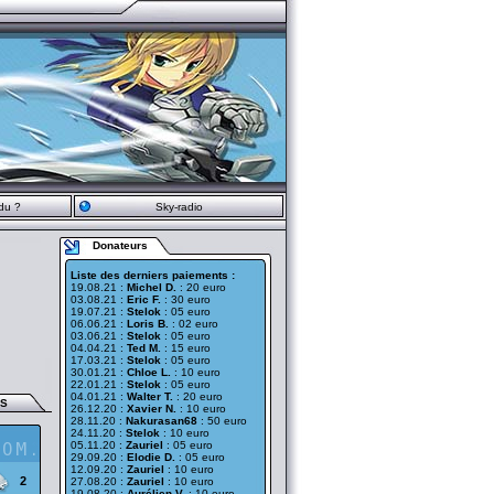
du ?
Sky-radio
Donateurs
Liste des derniers paiements :
19.08.21 :
Michel D.
: 20 euro
03.08.21 :
Eric F.
: 30 euro
19.07.21 :
Stelok
: 05 euro
06.06.21 :
Loris B.
: 02 euro
03.06.21 :
Stelok
: 05 euro
04.04.21 :
Ted M.
: 15 euro
17.03.21 :
Stelok
: 05 euro
30.01.21 :
Chloe L.
: 10 euro
22.01.21 :
Stelok
: 05 euro
04.01.21 :
Walter T.
: 20 euro
ES
26.12.20 :
Xavier N.
: 10 euro
28.11.20 :
Nakurasan68
: 50 euro
24.11.20 :
Stelok
: 10 euro
05.11.20 :
Zauriel
: 05 euro
29.09.20 :
Elodie D.
: 05 euro
12.09.20 :
Zauriel
: 10 euro
2
27.08.20 :
Zauriel
: 10 euro
19.08.20 :
Aurélien V.
: 10 euro