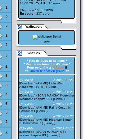
15.08.20 :
Carl U.
: 10 euro
2
(Depuis le 15.08.2020)
En cours :
237 euro
0
2
Wallpapers
2
Spiral
2
ChatBox
2
* Pas de pubs ni de liens *
* Pas de réclamation d'anime *
2
Pour cela, il y a le
forum
!!
=>
Ouvrir le chat en grand
<=
——————————————————
1
@SkyB0t
le 20/02 22:27
[Download] (ANIME) Little Witch
3
Academia (TV) 07 ( [
Liens
] )
@SkyB0t
le 20/02 08:27
4
[Download] (SCAN MANGA) Kouryaku
syndrome chapitre 02 ( [
Liens
] )
5
@SkyB0t
le 20/02 08:27
[Download] (ANIME) Rainy Cocoa in
Hawaii 05 ( [
Liens
] )
2
@SkyB0t
le 20/02 08:27
[Download] (ANIME) Hidamari Sketch
2
x Hoshimittsu 7 ( [
Liens
] )
@SkyB0t
le 20/02 05:12
[Download] (SCAN MANGA) God
3
seeker chapitre 03 ( [
Liens
] )