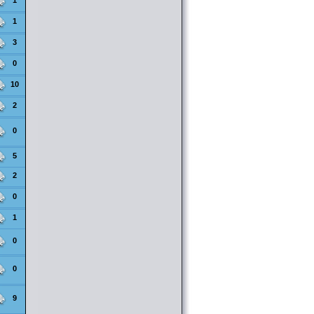
1
chapitre 43 ( [
Liens
] )
@SkyB0t
le 18/02 08:12
1
[Download] (SCAN MANGA) Ichirei
Shite, Kiss chapitre 09 ( [
Liens
] )
3
@SkyB0t
le 18/02 08:12
[Download] (SCAN MANGA) Qishi
Huanxiang Ye chapitre 41 ( [
Liens
] )
0
@SkyB0t
le 16/02 22:54
[Download] (ANIME) Beyblade Burst
10
41 à 42 ( [
Liens
] )
2
0
5
2
0
1
0
0
9