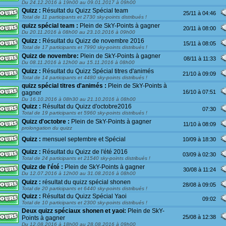
Du 24.12.2016 à 19h00 au 09.01.2017 à 09h00
Quizz :
Résultat du Quizz Spécial team
25/11 à 04:46
Total de 11 participants et 2730 sky-points distribués !
quizz spécial team :
Plein de SkY-Points à gagner
20/11 à 08:00
Du 20.11.2016 à 08h00 au 23.10.2016 à 09h00
Quizz :
Résultat du Quizz de novembre 2016
15/11 à 08:05
Total de 17 participants et 7990 sky-points distribués !
Quizz de novembre:
Plein de SkY-Points à gagner
08/11 à 11:33
Du 08.11.2016 à 12h00 au 15.11.2016 à 08h00
Quizz :
Résultat du Quizz Spécial titres d'animés
21/10 à 09:09
Total de 14 participants et 4480 sky-points distribués !
quizz spécial titres d'animés :
Plein de SkY-Points à
16/10 à 07:51
gagner
Du 16.10.2016 à 08h30 au 21.10.2016 à 08h00
Quizz :
Résultat du Quizz d'octobre2016
07:30
Total de 19 participants et 5960 sky-points distribués !
Quizz d'octobre :
Plein de SkY-Points à gagner
11/10 à 08:09
prolongation du quizz
Quizz :
mensuel septembre et Spécial
10/09 à 18:30
Quizz :
Résultat du Quizz de l'été 2016
03/09 à 02:30
Total de 24 participants et 21540 sky-points distribués !
Quizz de l'été :
Plein de SkY-Points à gagner
30/08 à 11:24
Du 12.07.2016 à 12h00 au 31.08.2016 à 08h00
Quizz :
résultat du quizz spécial shonen
28/08 à 09:05
Total de 20 participants et 6440 sky-points distribués !
Quizz :
Résultat du Quizz Spécial Yaoi
09:02
Total de 10 participants et 2300 sky-points distribués !
Deux quizz spéciaux shonen et yaoi:
Plein de SkY-
25/08 à 12:38
Points à gagner
Du 12.08.2016 à 18h00 au 28.08.2016 à 09h00