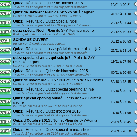
Quizz :
Résultat du Quizz de Janvier 2016
10/01 à 20:21
Total de 19 participants et 8360 sky-points distribués !
Quizz de Janvier :
Plein de SkY-Points à gagner
31/12 à 11:46
Du 03.01.2016 à 08h00 au 10.01.2016 à 20h00
Quizz :
Résultat du Quizz Spécial Noël
26/12 à 07:44
Total de 36 participants et 19220 sky-points distribués !
quizz spécial Noël:
Plein de SkY-Points à gagner
25/12 à 19:33
Prolongation du quizz jusqu'à demain 7h00
SONDAGE OUVERT
05/12 à 10:53
oui ou non à l'arrêt des bons d'achat
Quizz :
Résultat du quizz spécial drama : qui suis je?
22/11 à 19:14
Total de 14 participants et 4660 sky-points distribués !
quizz spécial drama : qui suis je? :
Plein de SkY-
19/11 à 07:56
Points à gagner
Du 20.11.2015 à 01h00 au 22.09.2015 à 20h00
Quizz :
Résultat du Quizz de Novembre 2015
08/11 à 20:40
Total de 27 participants et 11130 sky-points distribués !
Quizz de novembre 2015 :
30¤ et Plein de SkY-Points
30/10 à 18:45
Du 01.11.2015 à 01h00 au 08.11.2015 à 20h00
Quizz :
Résultat du Quizz special opening animé
18/10 à 20:14
Total de 22 participants et 7240 sky-points distribués !
Quizz spécial opening animé :
Plein de SkY-Points à
15/10 à 07:45
gagner
Du 16.10.2015 à 01h00 au 18.10.2015 à 20h00
Quizz :
Résultat du Quizz d'octobre 2015
11/10 à 21:08
Total de 26 participants et 9250 sky-points distribués !
Quizz d'Octobre 2015 :
30¤ et Plein de SkY-Points
28/09 à 08:45
Du 04.10.2015 à 01h00 au 11.10.2015 à 20h00
Quizz :
Résultat du Quizz special manga shojo
20/09 à 20:10
Total de 17 participants et 5150 sky-points distribués !