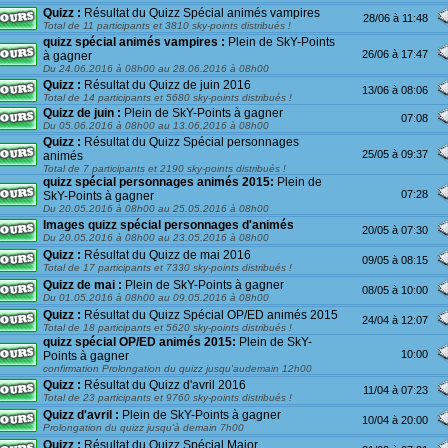
Quizz :
Résultat du Quizz Spécial animés vampires
28/06 à 11:48
Total de 11 participants et 3810 sky-points distribués !
quizz spécial animés vampires :
Plein de SkY-Points
26/06 à 17:47
à gagner
Du 24.06.2016 à 08h00 au 28.06.2016 à 08h00
Quizz :
Résultat du Quizz de juin 2016
13/06 à 08:06
Total de 14 participants et 5680 sky-points distribués !
Quizz de juin :
Plein de SkY-Points à gagner
07:08
Du 05.06.2016 à 08h00 au 13.06.2016 à 08h00
Quizz :
Résultat du Quizz Spécial personnages
25/05 à 09:37
animés
Total de 7 participants et 2190 sky-points distribués !
quizz spécial personnages animés 2015:
Plein de
07:28
SkY-Points à gagner
Du 20.05.2016 à 08h00 au 25.05.2016 à 08h00
Images quizz spécial personnages d'animés
20/05 à 07:30
Du 20.05.2016 à 08h00 au 23.05.2016 à 08h00
Quizz :
Résultat du Quizz de mai 2016
09/05 à 08:15
Total de 17 participants et 7330 sky-points distribués !
Quizz de mai :
Plein de SkY-Points à gagner
08/05 à 10:00
Du 01.05.2016 à 08h00 au 09.05.2016 à 08h00
Quizz :
Résultat du Quizz Spécial OP/ED animés 2015
24/04 à 12:07
Total de 18 participants et 5620 sky-points distribués !
quizz spécial OP/ED animés 2015:
Plein de SkY-
10:00
Points à gagner
confirmation Prolongation du quizz jusqu'audemain 12h00
Quizz :
Résultat du Quizz d'avril 2016
11/04 à 07:23
Total de 23 participants et 9760 sky-points distribués !
Quizz d'avril :
Plein de SkY-Points à gagner
10/04 à 20:00
Prolongation du quizz jusqu'à demain 7h00
Quizz :
Résultat du Quizz Spécial Major