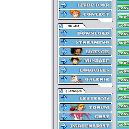
Mï¿½dia
ï¿½changes