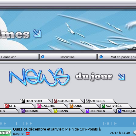
Connexion
Inscription
Mot de passe per
TOUT VOIR
ACTUALITE
ARTICLES
SITE
GALERIE
DONS
ACTIVITÉS
MES
DRAMAS
SCANS
LICENCES
MUSIQU
Quizz de décembre et janvier:
Plein de SkY-Points à
24/12 à 14:48
gagner
(2)