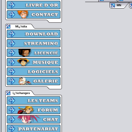
MN
Mï¿½dia
ï¿½changes