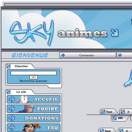
Connexion
Chercher
Recherche avancée
Le site
Tout
#
MN
Tout
#