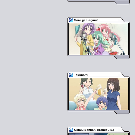
Sore ga Seiyuu!
Takunomi
Uchuu Senkan Tiramisu S2