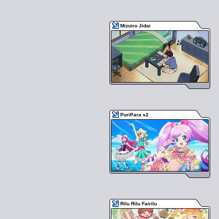
Mizuiro Jidai
PuriPara s2
Rilu Rilu Fairilu