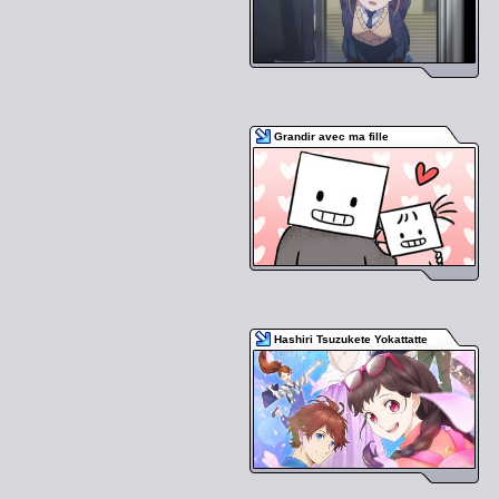
Grandir avec ma fille
Hashiri Tsuzukete Yokattatte