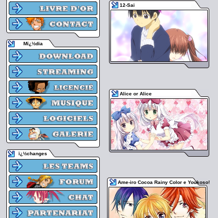
12-Sai
Mï¿½dia
Alice or Alice
ï¿½changes
Ame-iro Cocoa Rainy Color e Youkoso!