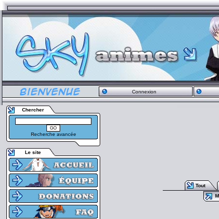
Connexion
Chercher
Recherche avancée
Le site
Tout
M