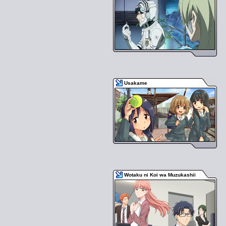
Usakame
Wotaku ni Koi wa Muzukashii