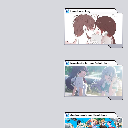
Honobono Log
Irozuku Sekai no Ashita kara
Joukamachi no Dandelion