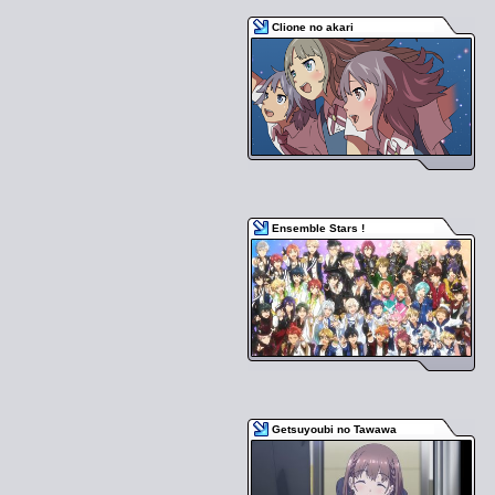
Clione no akari
Ensemble Stars !
Getsuyoubi no Tawawa