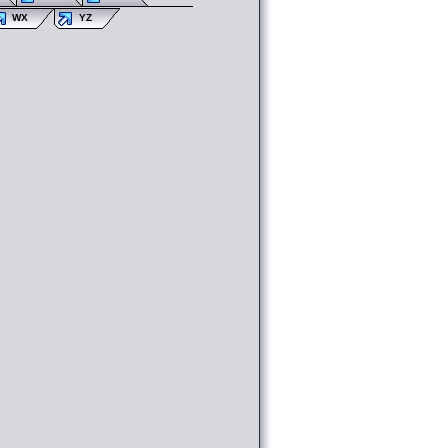
WX
YZ