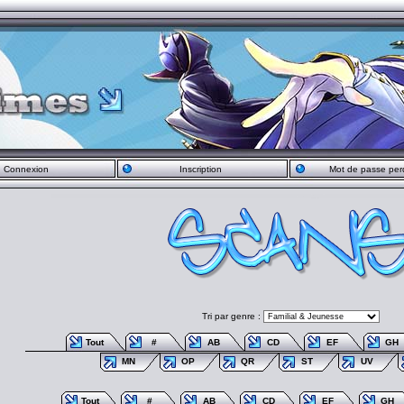
Connexion
Inscription
Mot de passe per
Tri par genre :
Tout
#
AB
CD
EF
GH
MN
OP
QR
ST
UV
Tout
#
AB
CD
EF
GH