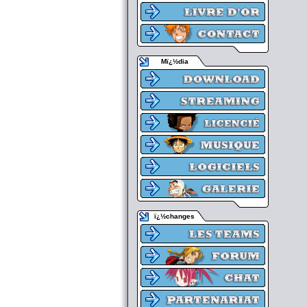
Mï¿½dia
ï¿½changes