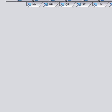
MN
OP
QR
ST
UV