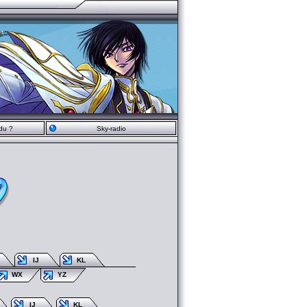
du ?
Sky-radio
IJ
KL
WX
YZ
IJ
KL