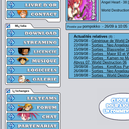
Angel Heart - 38 
World Destruction
Mï¿½dia
pompokko
-
26/09 à 10:05
Postée par
Actualités relatives
:
(8)
26/09/08 -
Générique de World De
22/09/08 -
Sorties : Neo Angeliq
15/09/08 -
Sorties : Blassreiter 
10/09/08 -
Sorties : Major 93 et 
05/09/08 -
Sorties : Kamen no Ma
Abyss 07, World Destruction 06
28/08/08 -
Sorties : KimiKiss Pu
26/08/08 -
Sorties : Neo Angeliq
18/08/08 -
Sorties : World Destru
ï¿½changes