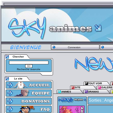
Connexion
Chercher
Recherche avancée
Le site
TOUT VOIR
SITE
GALERIE
ANIMES
DRAMAS
Sorties : Ang