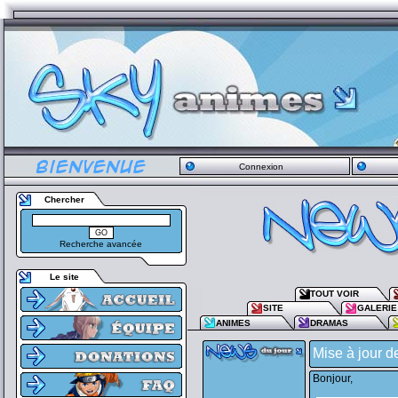
Connexion
Chercher
Recherche avancée
Le site
TOUT VOIR
SITE
GALERIE
ANIMES
DRAMAS
Mise à jour d
Bonjour,