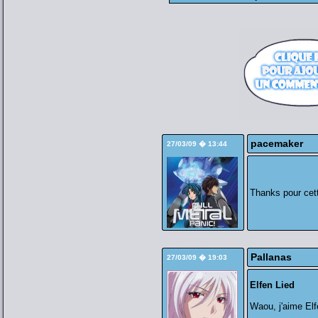
pacemaker
27/03/09 � 13:44
Thanks pour cett
Pallanas
27/03/09 � 19:03
Elfen Lied
Waou, j'aime Elf