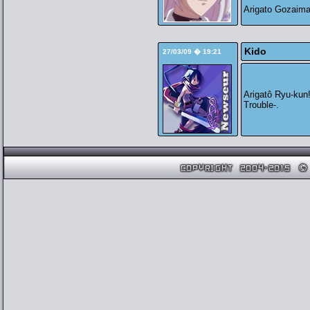
Arigato Gozaima
Kido
27/03/09 � 19:21
Arigatô Ryu-kun!
Trouble-.