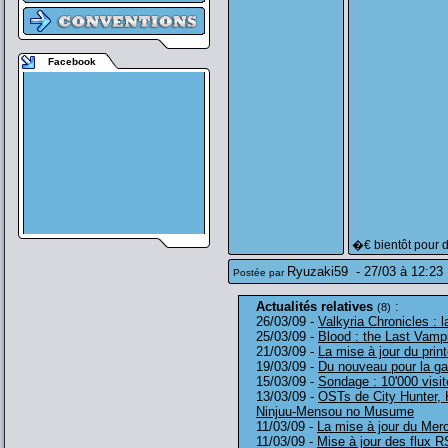
Facebook
�€ bientôt pour 
Ryuzaki59
-
27/03 à 12:23
Postée par
Actualités relatives
:
(8)
26/03/09 -
Valkyria Chronicles : l
25/03/09 -
Blood : the Last Vampir
21/03/09 -
La mise à jour du prin
19/03/09 -
Du nouveau pour la ga
15/03/09 -
Sondage : 10'000 visit
13/03/09 -
OSTs de City Hunter, K
Ninjuu-Mensou no Musume
11/03/09 -
La mise à jour du Merc
11/03/09 -
Mise à jour des flux 