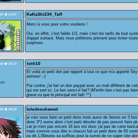
KaKaShi234_Taff
/10 � 14:57
Merci à vous pour votre soutiens !
Oui, en effet, c'est faible 1/3, mais c'est les tarifs de tout sys
d'appel surtaxé. Mais nous préférons prévenir pour éviter tout
surprises.
totti10
/10 � 15:13
Et voilà un petit don par rapport à tout ce que m'a apporté Sky
animes! ;-)
Par contre, j'ai fait un don paypal avec un mail différent de cel
qui me sert ici. Le lien sera-t-il fait? (M'enfin bon c'est pas bien
grave vu que le principal est fait! ^^)
luludesukawaii
/10 � 15:23
je vais vous faire un petit dons mois aussi de 3euros en 3 fois
donc 3*1 euros alors c'est parti désoler de pas pouvoir faire pl
car je n'est pas encore 18 ans est donc j'ai pas de carte banca
mais comme vous dite si chacun fait un petit dons de 50 cent
ou de 1,00euros sa suffiras pour la survie de ce super site alo