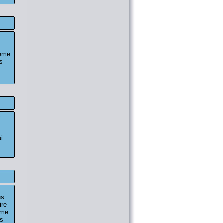
tème
es
-
ui
us
ire
ime
rs