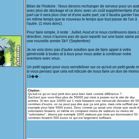
Bilan de l'histoire : Nous devons rechanger de serveur pour un aut
avec plus de stockage et ce donc avec un coût supplémentaire d'u
part car il sera plus cher et d'une autre part, car il faudra garder l'a
en même temps que le nouveau le temps que tout passe de l'un à
l'autre. (1 mois donc).
Pour faire simple, il reste : Juillet, Aout et si nous continuons dans c
direction, nous n'aurons pas de quoi repartir sur une base saine p
une nouvelle année SkY (Septembre)
Je ne vois donc pas d'autre solution que de faire appel à votre
générosité à toutes et à tous pour nous aider à continuer notre
aventure avec vous.
Un petit rappel pour vous sensibiliser sur ce qu'est un petit geste
si vous pensez que cela est ridicule de nous faire un don de moins
1â�� :
Citation :
Qu'est-ce qu'un tout petit don peut bien faire comme différence ? :
Sachant que vous êtes plus de 50000 par mois à passer sur le site de sky-
animes. Si rien que 10000 sur 1 mois faisaient une minuscule donation de 50
centimes d'euros, on ne peut pas dire que ça soit gros, mais cela suffirait par
exemple pour faire 5000 euros. Donc comme ça serait une chose que seuls l
volontaires feraient, et même en comptant moins de visiteurs ou moins de
"volontaires", disons par exemple 1000 visiteurs par mois qui donneraient 50
centimes feraient 500 euros ce qui est largement suffisant.