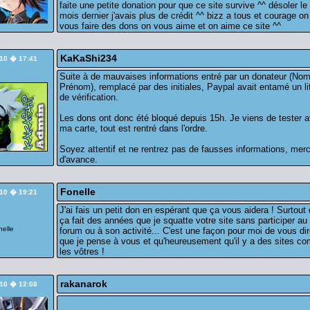
faite une petite donation pour que ce site survive ^^ désoler le
mois dernier j'avais plus de crédit ^^ bizz a tous et courage o
vous faire des dons on vous aime et on aime ce site ^^
KaKaShi234
/10 � 17:41
Suite à de mauvaises informations entré par un donateur (No
Prénom), remplacé par des initiales, Paypal avait entamé un li
de vérification.
Les dons ont donc été bloqué depuis 15h. Je viens de tester 
ma carte, tout est rentré dans l'ordre.
Soyez attentif et ne rentrez pas de fausses informations, merc
d'avance.
Fonelle
/10 � 19:21
J'ai fais un petit don en espérant que ça vous aidera ! Surtout
ça fait des années que je squatte votre site sans participer au
forum ou à son activité... C'est une façon pour moi de vous di
que je pense à vous et qu'heureusement qu'il y a des sites c
les vôtres !
rakanarok
/10 � 12:08