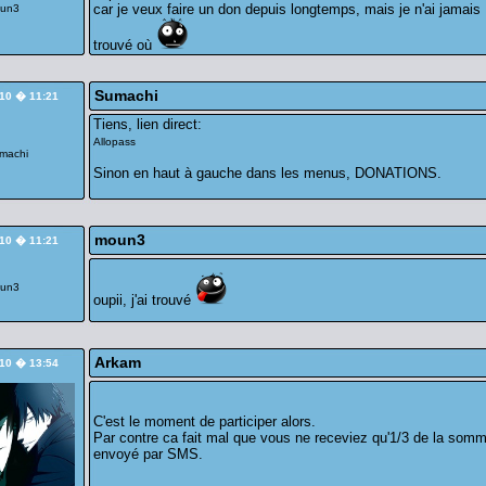
car je veux faire un don depuis longtemps, mais je n'ai jamais
trouvé où
Sumachi
/10 � 11:21
Tiens, lien direct:
Allopass
Sinon en haut à gauche dans les menus, DONATIONS.
moun3
/10 � 11:21
oupii, j'ai trouvé
Arkam
/10 � 13:54
C'est le moment de participer alors.
Par contre ca fait mal que vous ne receviez qu'1/3 de la som
envoyé par SMS.