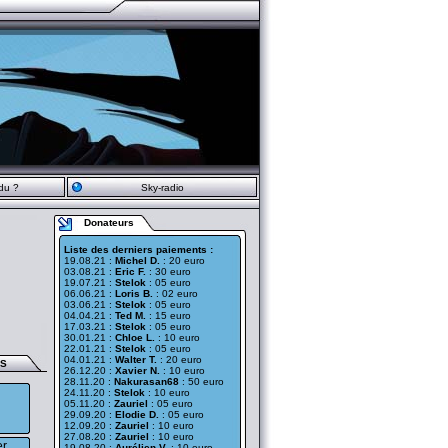
du ?
Sky-radio
Donateurs
Liste des derniers paiements :
19.08.21 :
Michel D.
: 20 euro
03.08.21 :
Eric F.
: 30 euro
19.07.21 :
Stelok
: 05 euro
06.06.21 :
Loris B.
: 02 euro
03.06.21 :
Stelok
: 05 euro
04.04.21 :
Ted M.
: 15 euro
17.03.21 :
Stelok
: 05 euro
30.01.21 :
Chloe L.
: 10 euro
22.01.21 :
Stelok
: 05 euro
04.01.21 :
Walter T.
: 20 euro
ES
26.12.20 :
Xavier N.
: 10 euro
28.11.20 :
Nakurasan68
: 50 euro
24.11.20 :
Stelok
: 10 euro
05.11.20 :
Zauriel
: 05 euro
29.09.20 :
Elodie D.
: 05 euro
12.09.20 :
Zauriel
: 10 euro
27.08.20 :
Zauriel
: 10 euro
er
19.08.20 :
Aurélien V.
: 10 euro