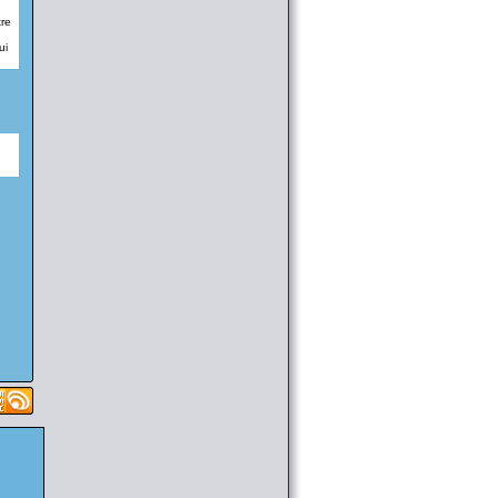
chapitre 43 ( [
Liens
] )
tre
@SkyB0t
le 18/02 08:12
[Download] (SCAN MANGA) Ichirei
ui
Shite, Kiss chapitre 09 ( [
Liens
] )
@SkyB0t
le 18/02 08:12
[Download] (SCAN MANGA) Qishi
Huanxiang Ye chapitre 41 ( [
Liens
] )
@SkyB0t
le 16/02 22:54
[Download] (ANIME) Beyblade Burst
41 à 42 ( [
Liens
] )