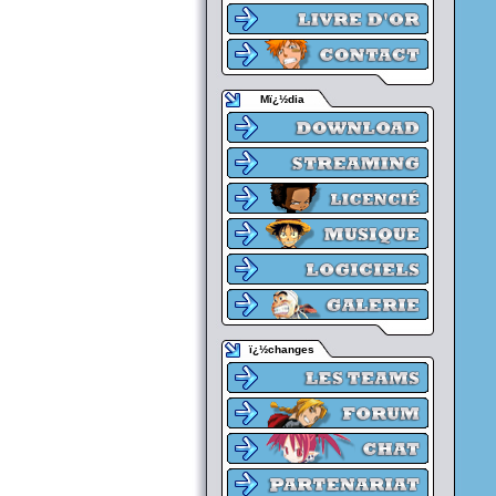
Mï¿½dia
ï¿½changes