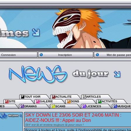
Connexion
Inscription
Mot de passe per
TOUT VOIR
ACTUALITE
ARTICLES
SITE
GALERIE
DONS
ACTIVITÉS
MES
DRAMAS
SCANS
LICENCES
MUSIQU
SKY DOWN LE 23/06 SOIR ET 24/06 MATIN :
AIDEZ-NOUS !!! : Appel au Don
SkY est là et restera toujours là pour vous !
Bonsoir à toutes et à tous, suite à l'indisponibilité de sky-animes hi