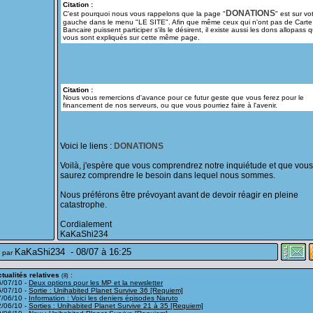
Citation :
DONATIONS
C'est pourquoi nous vous rappelons que la page "
" est sur vo
gauche dans le menu "LE SITE". Afin que même ceux qui n'ont pas de Carte
Bancaire puissent participer s'ils le désirent, il existe aussi les dons allopass q
vous sont expliqués sur cette même page.
Citation :
Nous vous remercions d'avance pour ce futur geste que vous ferez pour le
financement de nos serveurs, ou que vous pourriez faire à l'avenir.
Voici le liens :
DONATIONS
Voilà, j'espère que vous comprendrez notre inquiétude et que vous
saurez comprendre le besoin dans lequel nous sommes.
Nous préférons être prévoyant avant de devoir réagir en pleine
catastrophe.
Cordialement
KaKaShi234
KaKaShi234
-
08/07 à 16:25
 par
tualités relatives
:
(8)
6/07/10 -
Deux options pour les MP et la newsletter
5/07/10 -
Sortie : Unihabited Planet Survive 36 [Requiem]
7/06/10 -
Information : Voici les deniers épisodes Naruto
2/06/10 -
Sorties : Unihabited Planet Survive 21 à 35 [Requiem]