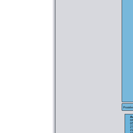
Postée
Ac
0
0
2
2