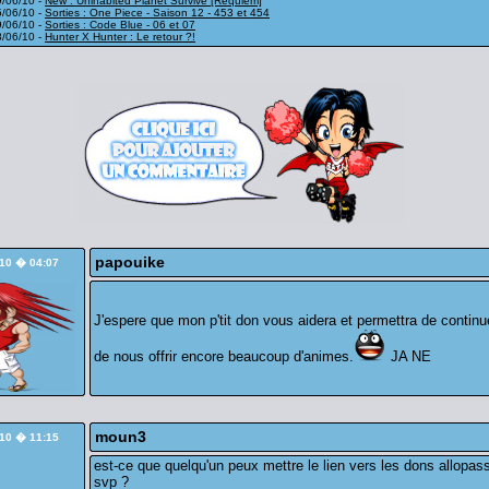
9/06/10 -
New : Unihabited Planet Survive [Requiem]
5/06/10 -
Sorties : One Piece - Saison 12 - 453 et 454
9/06/10 -
Sorties : Code Blue - 06 et 07
8/06/10 -
Hunter X Hunter : Le retour ?!
papouike
/10 � 04:07
J'espere que mon p'tit don vous aidera et permettra de continu
de nous offrir encore beaucoup d'animes.
JA NE
moun3
/10 � 11:15
est-ce que quelqu'un peux mettre le lien vers les dons allopas
svp ?