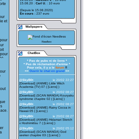
orte
15.08.20 :
Carl U.
: 10 euro
(Depuis le 15.08.2020)
En cours :
237 euro
our
ie et
Wallpapers
 pour
Needless
our
oit
ChatBox
 pour
^^
* Pas de pubs ni de liens *
* Pas de réclamation d'anime *
Pour cela, il y a le
forum
!!
pour
=>
Ouvrir le chat en grand
<=
——————————————————
e
@SkyB0t
le 20/02 22:27
[Download] (ANIME) Little Witch
Academia (TV) 07 ( [
Liens
] )
tout
@SkyB0t
le 20/02 08:27
[Download] (SCAN MANGA) Kouryaku
syndrome chapitre 02 ( [
Liens
] )
 que
@SkyB0t
le 20/02 08:27
us
[Download] (ANIME) Rainy Cocoa in
lace.
Hawaii 05 ( [
Liens
] )
@SkyB0t
le 20/02 08:27
[Download] (ANIME) Hidamari Sketch
x Hoshimittsu 7 ( [
Liens
] )
er
@SkyB0t
le 20/02 05:12
ya
[Download] (SCAN MANGA) God
seeker chapitre 03 ( [
Liens
] )