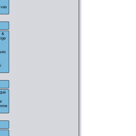
n vas
m &
tige
avec
i
 que
re
omme