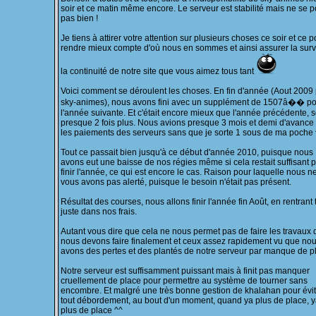
soir et ce matin même encore. Le serveur est stabilité mais ne se p
pas bien !
Je tiens à attirer votre attention sur plusieurs choses ce soir et ce p
rendre mieux compte d'où nous en sommes et ainsi assurer la surv
la continuité de notre site que vous aimez tous tant
Voici comment se déroulent les choses. En fin d'année (Aout 2009
sky-animes), nous avons fini avec un supplément de 1507â�� p
l'année suivante. Et c'était encore mieux que l'année précédente, s
presque 2 fois plus. Nous avions presque 3 mois et demi d'avance
les paiements des serveurs sans que je sorte 1 sous de ma poche 
Tout ce passait bien jusqu'à ce début d'année 2010, puisque nous
avons eut une baisse de nos régies même si cela restait suffisant 
finir l'année, ce qui est encore le cas. Raison pour laquelle nous n
vous avons pas alerté, puisque le besoin n'était pas présent.
Résultat des courses, nous allons finir l'année fin Août, en rentrant 
juste dans nos frais.
Autant vous dire que cela ne nous permet pas de faire les travaux
nous devons faire finalement et ceux assez rapidement vu que no
avons des pertes et des plantés de notre serveur par manque de p
Notre serveur est suffisamment puissant mais à finit pas manquer
cruellement de place pour permettre au système de tourner sans
encombre. Et malgré une très bonne gestion de khalahan pour évit
tout débordement, au bout d'un moment, quand ya plus de place, 
plus de place ^^