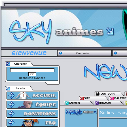
Connexion
Chercher
Recherche avancée
Le site
TOUT VOIR
SITE
GALERIE
ANIMES
DRAMAS
Sorties : Fair