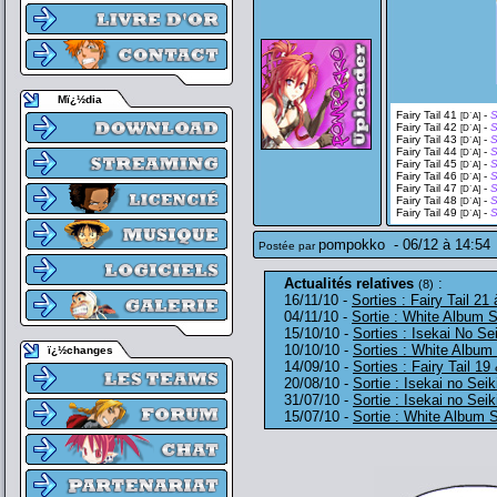
Mï¿½dia
Fairy Tail 41
-
S
[D`A]
Fairy Tail 42
-
S
[D`A]
Fairy Tail 43
-
S
[D`A]
Fairy Tail 44
-
S
[D`A]
Fairy Tail 45
-
S
[D`A]
Fairy Tail 46
-
S
[D`A]
Fairy Tail 47
-
S
[D`A]
Fairy Tail 48
-
S
[D`A]
Fairy Tail 49
-
S
[D`A]
pompokko
-
06/12 à 14:54
Postée par
Actualités relatives
:
(8)
16/11/10 -
Sorties : Fairy Tail 21
04/11/10 -
Sortie : White Album S
15/10/10 -
Sorties : Isekai No Se
10/10/10 -
Sorties : White Album 
ï¿½changes
14/09/10 -
Sorties : Fairy Tail 19
20/08/10 -
Sortie : Isekai no Sei
31/07/10 -
Sortie : Isekai no Sei
15/07/10 -
Sortie : White Album S