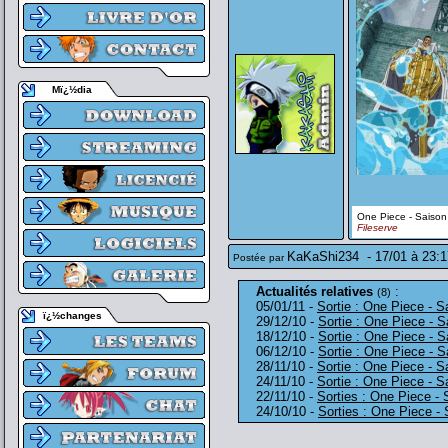
Mï¿½dia
One Piece - Saiso
Fileserve
KaKaShi234
-
17/01 à 23:1
Postée par
Actualités relatives
:
(8)
05/01/11 -
Sortie : One Piece - S
ï¿½changes
29/12/10 -
Sortie : One Piece - 
18/12/10 -
Sortie : One Piece - 
06/12/10 -
Sortie : One Piece - 
28/11/10 -
Sortie : One Piece - S
24/11/10 -
Sortie : One Piece - S
22/11/10 -
Sorties : One Piece - 
24/10/10 -
Sorties : One Piece -