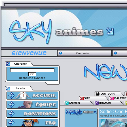
Connexion
Chercher
Recherche avancée
Le site
TOUT VOIR
SITE
GALERIE
ANIMES
DRAMAS
Sortie : One 
Merci à la FansubShe