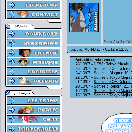
Mï¿½dia
Merci à la
Zen'Ya
XoN-DnS
-
02/12 à 21:30
Postée par
Actualités relatives
:
(8)
28/10/07 -
NEW : Tokyo friends [
25/10/07 -
Sorties : ZOE Dolores
24/10/07 -
Sorties : Disgaea 10,
22/10/07 -
Sorties : Tokyo Majin
21/10/07 -
Sorties : ZOE Dolores
20/10/07 -
Sorties : Reborn! 21, 
18/10/07 -
Sorties : Tokyo Majin
ï¿½changes
16/10/07 -
Sorties : Tokyo Majin