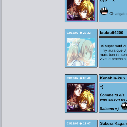
Oyo ^^x
Oh arigat
laulau94200
02/12/07 � 23:22
ué super sauf que
il n'y aura que 
mais bon ils son
vive le prochain
Kenshin-kun
03/12/07 � 00:40
=)
Comme tu dis. C
ème saison de 
Saisons =).
Sakura Kagam
03/12/07 � 13:07