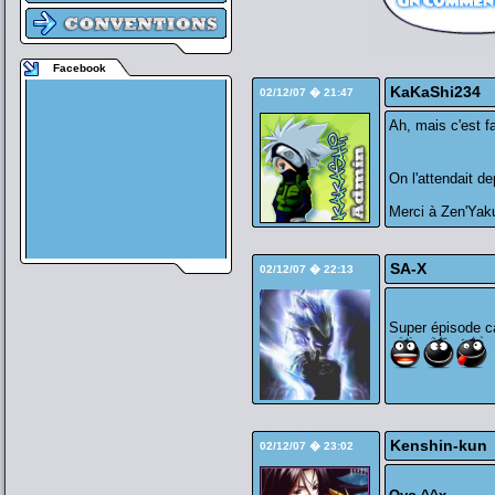
Facebook
KaKaShi234
02/12/07 � 21:47
Ah, mais c'est f
On l'attendait 
Merci à Zen'Yaku
SA-X
02/12/07 � 22:13
Super épisode ca
Kenshin-kun
02/12/07 � 23:02