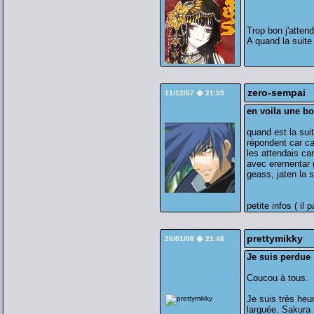
Trop bon j'atten
A quand la suite
zero-sempai
11/12/07 � 21:59
en voila une b
quand est la sui
répondent car ca
les attendais ca
avec erementar 
geass, jaten la 
petite infos ( il p
prettymikky
28/01/08 � 21:48
Je suis perdue
Coucou à tous.
Je suis très heu
larguée. Sakura 