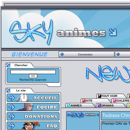
Connexion
Chercher
Recherche avancée
Le site
TOUT VOIR
SITE
GALERIE
ANIMES
DRAMAS
Tsubasa Chro
Premier OAV de T