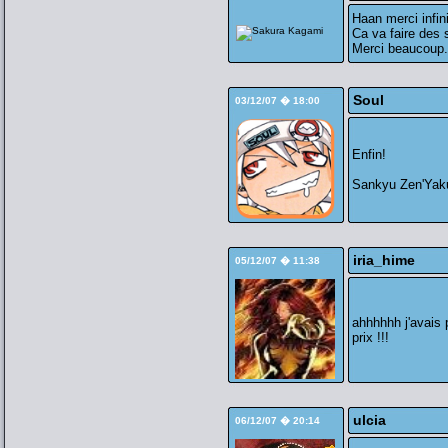
Haan merci infin
Ca va faire des 
Merci beaucoup
Soul
03/12/07 � 18:00
Enfin!
Sankyu Zen'Yak
iria_hime
05/12/07 � 11:38
ahhhhhh j'avais p
prix !!!
ulcia
06/12/07 � 20:14