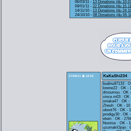
06/03/11 -
13 Donations (du 10.0
09/01/11 -
22 Donations (du 15.1
14/11/10 -
13 Donations (du 24.1
24/10/10 -
08 Donations (du 05.1
KaKaShi234
27/08/11 � 18:04
budinu97133 : O
lorene22 : OK - 
dmoumou : OK -
vince.m03 : OK 
oniaka47 : OK -
Zheoh : OK - 10
uboot76 : OK - 
prodigy30 : OK -
elwin : OK - 27
Nostros : OK - 1
uzumakiOjojo : 