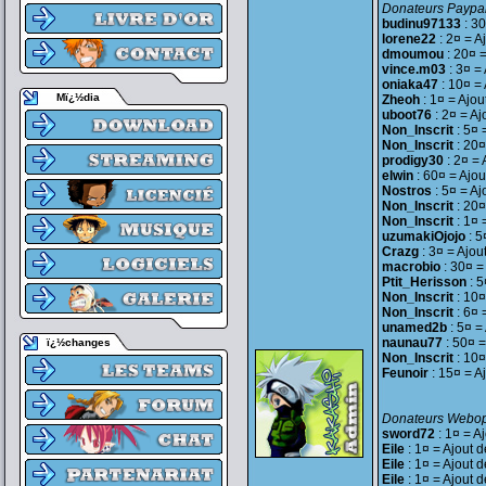
Donateurs Paypal
budinu97133
: 30
lorene22
: 2¤ = A
dmoumou
: 20¤ 
vince.m03
: 3¤ =
oniaka47
: 10¤ =
Mï¿½dia
Zheoh
: 1¤ = Ajou
uboot76
: 2¤ = Aj
Non_Inscrit
: 5¤ 
Non_Inscrit
: 20¤
prodigy30
: 2¤ = 
elwin
: 60¤ = Ajou
Nostros
: 5¤ = Aj
Non_Inscrit
: 20¤
Non_Inscrit
: 1¤ 
uzumakiOjojo
: 5
Crazg
: 3¤ = Ajou
macrobio
: 30¤ =
Ptit_Herisson
: 5
Non_Inscrit
: 10¤
Non_Inscrit
: 6¤ 
unamed2b
: 5¤ =
naunau77
: 50¤ =
ï¿½changes
Non_Inscrit
: 10¤
Feunoir
: 15¤ = A
Donateurs Webop
sword72
: 1¤ = A
Eile
: 1¤ = Ajout 
Eile
: 1¤ = Ajout 
Eile
: 1¤ = Ajout 