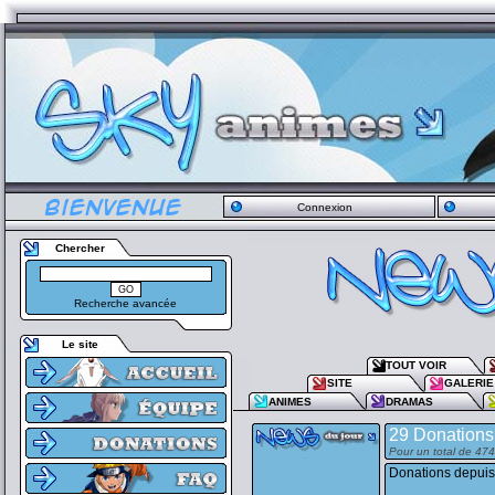
Connexion
Chercher
Recherche avancée
Le site
TOUT VOIR
SITE
GALERIE
ANIMES
DRAMAS
29 Donations
Pour un total de 47
Donations depuis 