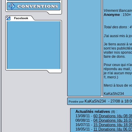
Virement Bancaire
Anonyme
: 150¤ 
Facebook
Total des dons : 
J'ai aussi mis à j
Je tiens aussi à 
sont les publicit
visiter nos spons
faire de dons.
Pour ceux qui n'au
répondu au mail, s
je n'ai aucun moye
!!, merci.)
Merci à tous de v
KaKaShi234
KaKaShi234
-
27/08 à 18:0
Postée par
Actualités relatives
:
(8)
13/08/11 -
60 Donations (du 08.0
08/08/11 -
04 Donations (du 16.0
16/07/11 -
15 Donations (du 18.0
18/05/11 -
11 Donations (du 06.0